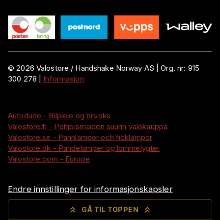
©
2026
Valostore /
Handshake Norway AS
|
Org. nr:
915
300 278
|
Informasjon
Autodude - Bilpleie og bilvoks
Valostore.fi - Pohjoismaiden suurin valokauppa
Valostore.se - Pannlampor och ficklampor
Valostore.dk - Pandelamper og lommelygter
Valostore.com - Europe
Endre innstillinger for informasjonskapsler
GÅ TIL TOPPEN