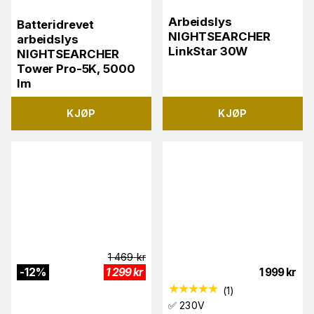
Arbeidslys
Batteridrevet
NIGHTSEARCHER
arbeidslys
LinkStar 30W
NIGHTSEARCHER
Tower Pro-5K, 5000
lm
KJØP
KJØP
1 469
kr
-
12
%
1 299
kr
1 999
kr
(
1
)
✅ 230V