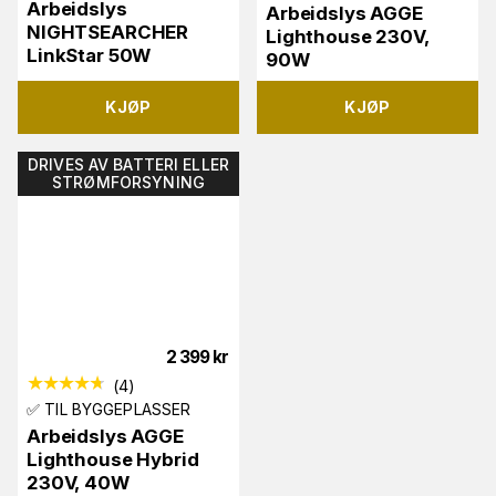
Arbeidslys
Arbeidslys AGGE
NIGHTSEARCHER
Lighthouse 230V,
LinkStar 50W
90W
KJØP
KJØP
DRIVES AV BATTERI ELLER
STRØMFORSYNING
2 399
kr
(
4
)
✅ TIL BYGGEPLASSER
Arbeidslys AGGE
Lighthouse Hybrid
230V, 40W