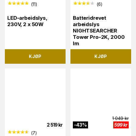
(
11
)
(
6
)
LED-arbeidslys,
Batteridrevet
230V, 2 x 50W
arbeidslys
NIGHTSEARCHER
Tower Pro-2K, 2000
lm
KJØP
KJØP
1 049
kr
2 519
kr
-
43
%
599
kr
(
7
)