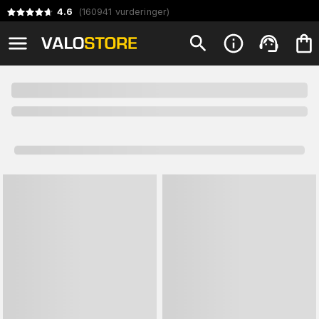
4.6
(
160941
vurderinger
)