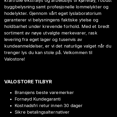
kraftfulle ekstralys og arbeidslys til kjøretøy, robust
byggbelysning samt profesjonelle lommelykter og
hodelykter. Gjennom vårt eget lyslaboratorium
garanterer vi belysningens faktiske ytelse og
holdbarhet under krevende forhold. Med et bredt
sortiment av nøye utvalgte merkevarer, rask
levering fra eget lager og tusenvis av
kundeanmeldelser, er vi det naturlige valget når du
trenger lys du kan stole på. Velkommen til
Valostore!
VALOSTORE TILBYR
Bransjens beste varemerker
Fornøyd Kundegaranti
Kostnadsfri retur innen 30 dager
Sikre betalingsalternativer