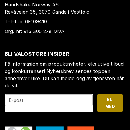
Handshake Norway AS
Revåveien 35, 3070 Sande i Vestfold
Telefon:
69109410
Org. nr:
915 300 278
MVA
BLI VALOSTORE INSIDER
Få informasjon om produktnyheter, ekslusive tilbud
og konkurranser! Nyhetsbrev sendes toppen
annenhver uke. Du kan melde deg av tjenesten når
du vil.
BLI
E-post
MED