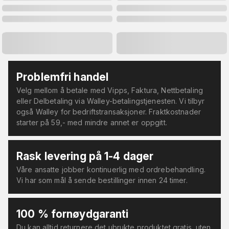
Problemfri handel
Velg mellom å betale med Vipps, Faktura, Nettbetaling
eller Delbetaling via Walley-betalingstjenesten. Vi tilbyr
også Walley for bedriftstransaksjoner. Fraktkostnader
starter på 59,- med mindre annet er oppgitt.
Rask levering på 1-4 dager
Våre ansatte jobber kontinuerlig med ordrebehandling.
Vi har som mål å sende bestillinger innen 24 timer.
100 % fornøydgaranti
Du kan alltid returnere det ubrukte produktet gratis, uten