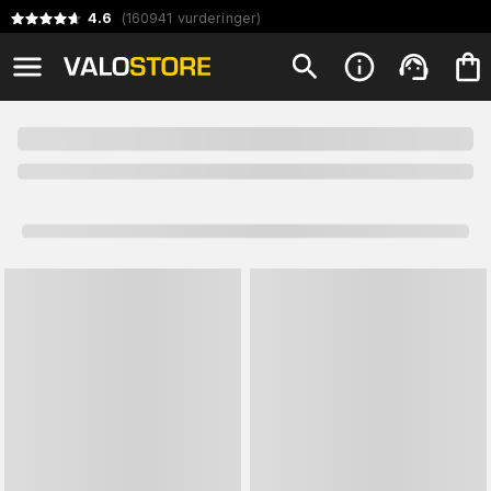
4.6
(
160941
vurderinger
)