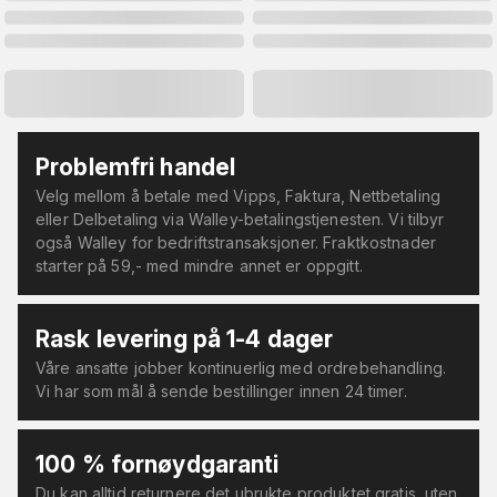
Problemfri handel
Velg mellom å betale med Vipps, Faktura, Nettbetaling
eller Delbetaling via Walley-betalingstjenesten. Vi tilbyr
også Walley for bedriftstransaksjoner. Fraktkostnader
starter på 59,- med mindre annet er oppgitt.
Rask levering på 1-4 dager
Våre ansatte jobber kontinuerlig med ordrebehandling.
Vi har som mål å sende bestillinger innen 24 timer.
100 % fornøydgaranti
Du kan alltid returnere det ubrukte produktet gratis, uten