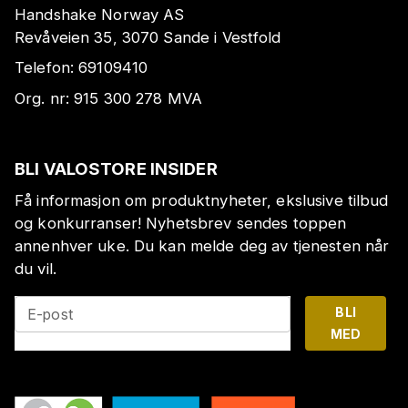
Handshake Norway AS
Revåveien 35, 3070 Sande i Vestfold
Telefon:
69109410
Org. nr:
915 300 278
MVA
BLI VALOSTORE INSIDER
Få informasjon om produktnyheter, ekslusive tilbud
og konkurranser! Nyhetsbrev sendes toppen
annenhver uke. Du kan melde deg av tjenesten når
du vil.
BLI
E-post
MED