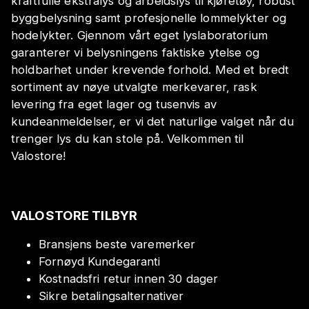
kraftfulle ekstralys og arbeidslys til kjøretøy, robust
byggbelysning samt profesjonelle lommelykter og
hodelykter. Gjennom vårt eget lyslaboratorium
garanterer vi belysningens faktiske ytelse og
holdbarhet under krevende forhold. Med et bredt
sortiment av nøye utvalgte merkevarer, rask
levering fra eget lager og tusenvis av
kundeanmeldelser, er vi det naturlige valget når du
trenger lys du kan stole på. Velkommen til
Valostore!
VALOSTORE TILBYR
Bransjens beste varemerker
Fornøyd Kundegaranti
Kostnadsfri retur innen 30 dager
Sikre betalingsalternativer