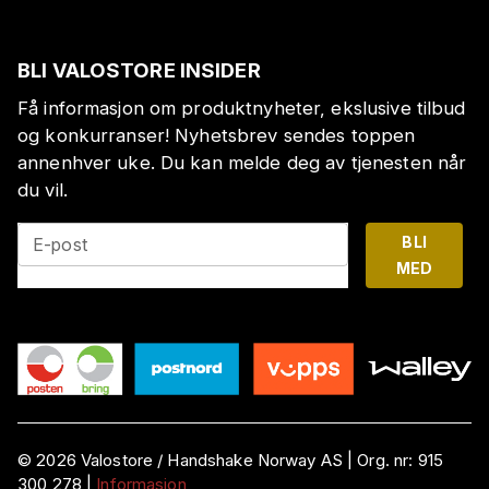
BLI VALOSTORE INSIDER
Få informasjon om produktnyheter, ekslusive tilbud
og konkurranser! Nyhetsbrev sendes toppen
annenhver uke. Du kan melde deg av tjenesten når
du vil.
BLI
E-post
MED
©
2026
Valostore /
Handshake Norway AS
|
Org. nr:
915
300 278
|
Informasjon