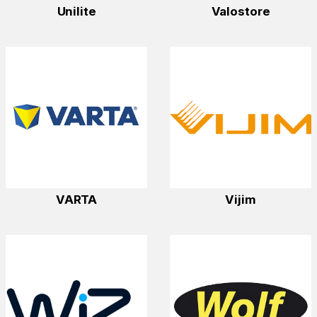
Unilite
Valostore
VARTA
Vijim