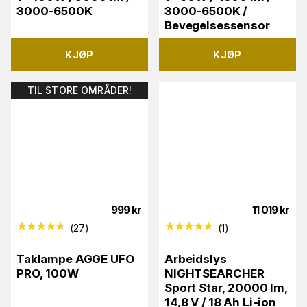
3000-6500K
3000-6500K /
Bevegelsessensor
KJØP
KJØP
TIL STORE OMRÅDER!
999
kr
11 019
kr
(
27
)
(
1
)
Taklampe AGGE UFO
Arbeidslys
PRO, 100W
NIGHTSEARCHER
Sport Star, 20000 lm,
14,8 V / 18 Ah Li-ion