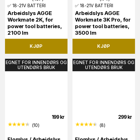
✅ 18-21V BATTERI
✅ 18-21V BATTERI
Arbeidslys AGGE
Arbeidslys AGGE
Workmate 2K, for
Workmate 3K Pro, for
power tool batteries,
power tool batteries,
2100 lm
3500 lm
KJØP
KJØP
EGNET FOR INNENDØRS OG
EGNET FOR INNENDØRS OG
UTENDØRS BRUK
UTENDØRS BRUK
199
kr
299
kr
(
10
)
(
8
)
Flomlys / Arbeidslys
Flomlys / Arbeidslys