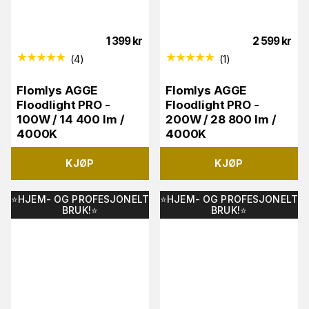
1 399
kr
2 599
kr
(
4
)
(
1
)
Flomlys AGGE
Flomlys AGGE
Floodlight PRO -
Floodlight PRO -
100W / 14 400 lm /
200W / 28 800 lm /
4000K
4000K
KJØP
KJØP
⭐️HJEM- OG PROFESJONELT
⭐️HJEM- OG PROFESJONELT
BRUK!⭐️
BRUK!⭐️