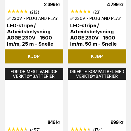
2 399
kr
4 799
kr
(
213
)
(
23
)
✅ 230V - PLUG AND PLAY
✅ 230V - PLUG AND PLAY
LED-stripe /
LED-stripe /
Arbeidsbelysning
Arbeidsbelysning
AGGE 230V - 1500
AGGE 230V - 1500
lm/m, 25 m - Snelle
lm/m, 50 m - Snelle
KJØP
KJØP
FOR DE MEST VANLIGE
DIREKTE KOMPATIBEL MED
VERKTØYBATTERIER
VERKTØYBATTERIER
849
kr
999
kr
(
457
)
(
174
)