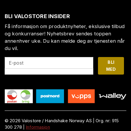
BLI VALOSTORE INSIDER
Få informasjon om produktnyheter, ekslusive tilbud
og konkurranser! Nyhetsbrev sendes toppen
annenhver uke. Du kan melde deg av tjenesten når
du vil.
BLI
E-post
MED
©
2026
Valostore /
Handshake Norway AS
|
Org. nr:
915
300 278
|
Informasjon