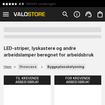
4.6
(
160941
vurderinger
)
LED-striper, lyskastere og andre
arbeidslamper beregnet for arbeidsbruk
Hjem
>
Showcase
>
Byggeplassbelysning
TIL KREVENDE
FOR KREVENDE
ARBEIDSBRUK!
ARBEIDSBRUK!