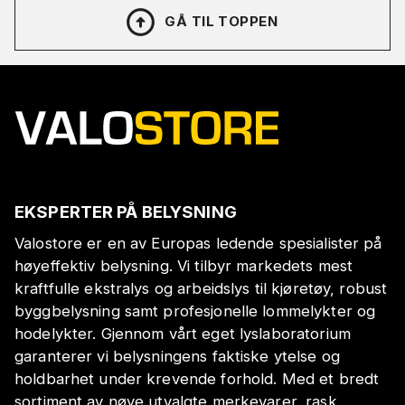
GÅ TIL TOPPEN
EKSPERTER PÅ BELYSNING
Valostore er en av Europas ledende spesialister på
høyeffektiv belysning. Vi tilbyr markedets mest
kraftfulle ekstralys og arbeidslys til kjøretøy, robust
byggbelysning samt profesjonelle lommelykter og
hodelykter. Gjennom vårt eget lyslaboratorium
garanterer vi belysningens faktiske ytelse og
holdbarhet under krevende forhold. Med et bredt
sortiment av nøye utvalgte merkevarer, rask