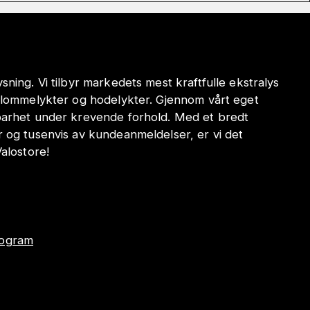
sning. Vi tilbyr markedets mest kraftfulle ekstralys
e lommelykter og hodelykter. Gjennom vårt eget
dbarhet under krevende forhold. Med et bredt
r og tusenvis av kundeanmeldelser, er vi det
Valostore!
program