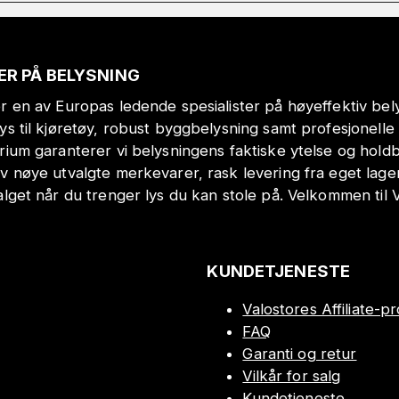
ER PÅ BELYSNING
r en av Europas ledende spesialister på høyeffektiv bely
lys til kjøretøy, robust byggbelysning samt profesjonell
orium garanterer vi belysningens faktiske ytelse og hol
v nøye utvalgte merkevarer, rask levering fra eget lage
alget når du trenger lys du kan stole på. Velkommen til 
KUNDETJENESTE
Valostores Affiliate-
FAQ
Garanti og retur
Vilkår for salg
Kundetjeneste