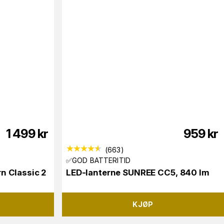
1 499
kr
959
kr
(
663
)
✅GOD BATTERITID
n Classic 2
LED-lanterne SUNREE CC5, 840 lm
KJØP