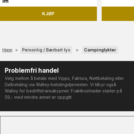
lm
KJØP
Hjem
>
Personlig / Bærbart lys
>
Campinglykter
Problemfri handel
Velg mellom å betale med Vipps, Faktura, Nettbetaling eller
Delbetaling via Walley-betalingstjenesten. Vi tilbyr også
Walley for bedriftstransaksjoner. Fraktkostnader starter på
59,- med mindre annet er oppgitt.