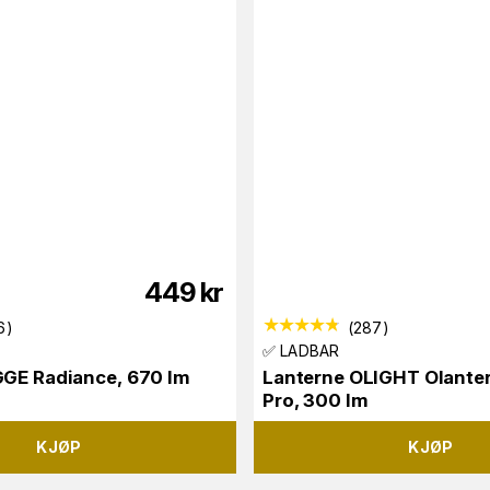
449
kr
6
)
(
287
)
✅ LADBAR
GGE Radiance, 670 lm
Lanterne OLIGHT Olanter
Pro, 300 lm
KJØP
KJØP