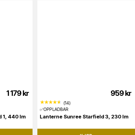
1 179
kr
959
kr
(
14
)
✅OPPLADBAR
d 1, 440 lm
Lanterne Sunree Starfield 3, 230 lm