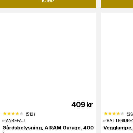
KJØP
409
kr
(
512
)
(
3
✅ANBEFALT
✅BATTERIDRE
Gårdsbelysning, AIRAM Garage, 400
Vegglampe,