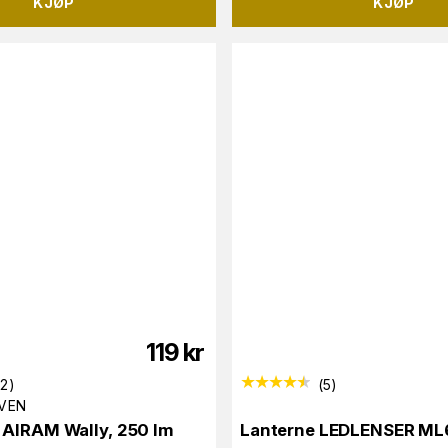
KJØP
KJØP
119
kr
82
)
(
5
)
VEN
 AIRAM Wally, 250 lm
Lanterne LEDLENSER ML6