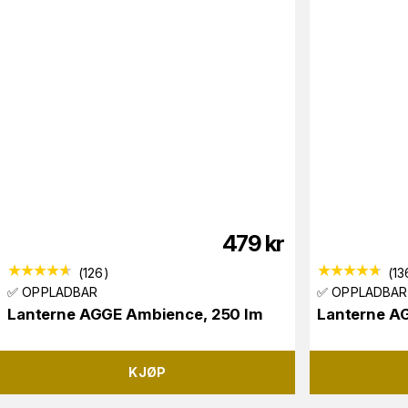
479
kr
(
126
)
(
13
✅ OPPLADBAR
✅ OPPLADBAR
Lanterne AGGE Ambience, 250 lm
Lanterne A
KJØP