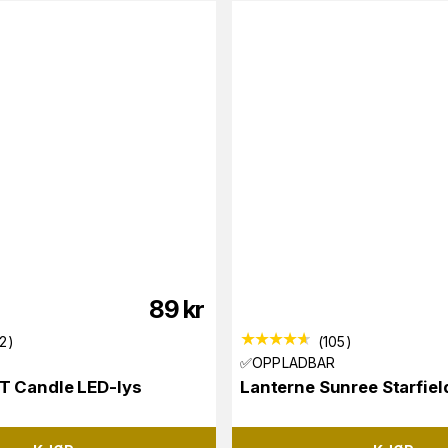
89
kr
2
)
(
105
)
✅OPPLADBAR
 Candle LED-lys
Lanterne Sunree Starfiel