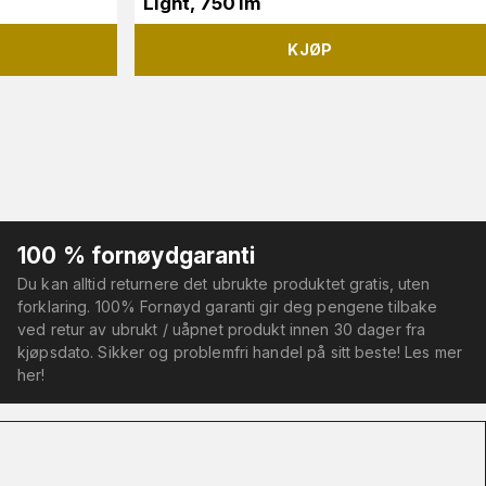
Light, 750 lm
KJØP
100 % fornøydgaranti
Du kan alltid returnere det ubrukte produktet gratis, uten
forklaring. 100% Fornøyd garanti gir deg pengene tilbake
ved retur av ubrukt / uåpnet produkt innen 30 dager fra
kjøpsdato. Sikker og problemfri handel på sitt beste! Les mer
her!