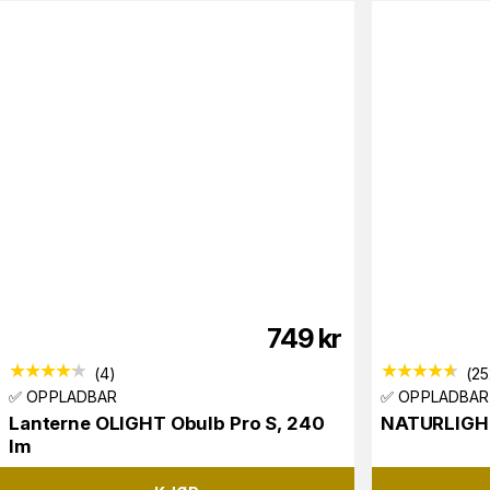
749
kr
(
4
)
(
25
✅ OPPLADBAR
✅ OPPLADBAR
Lanterne OLIGHT Obulb Pro S, 240
NATURLIGHT
lm