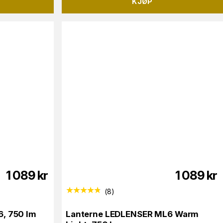
KJØP
1 089
kr
1 089
kr
(
8
)
, 750 lm
Lanterne LEDLENSER ML6 Warm