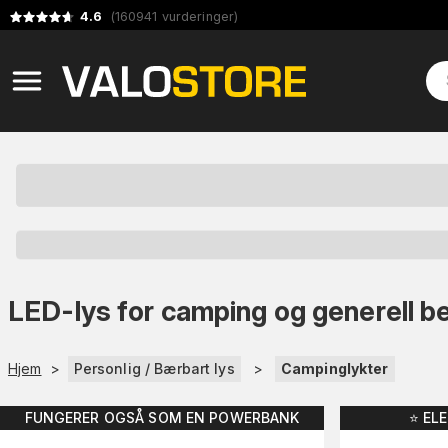
4.6
(
160941
vurderinger
)
LED-lys for camping og generell b
Hjem
>
Personlig / Bærbart lys
>
Campinglykter
FUNGERER OGSÅ SOM EN POWERBANK
⭐️ EL