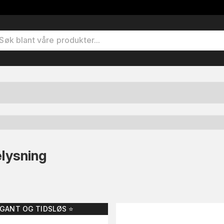
elysning
EGANT OG TIDSLØS ⭐️