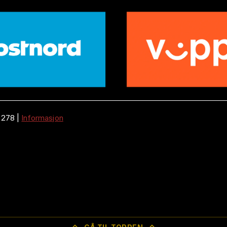
 278
|
Informasjon