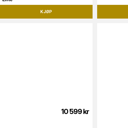
KJØP
10 599
kr