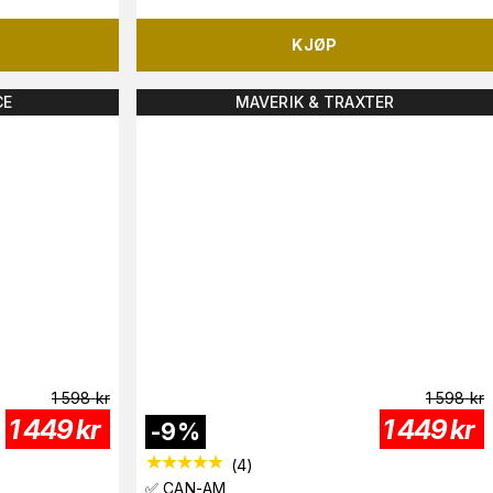
KJØP
CE
MAVERIK & TRAXTER
1 598
kr
1 598
kr
1 449
kr
1 449
kr
-
9
%
(
4
)
✅ CAN-AM