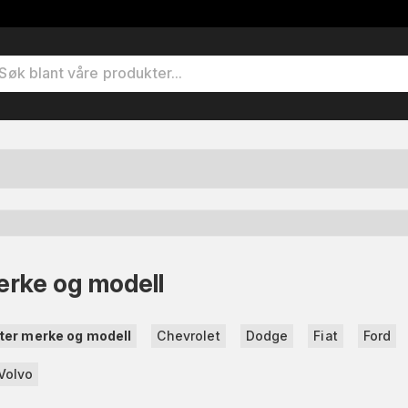
erke og modell
tter merke og modell
Chevrolet
Dodge
Fiat
Ford
Volvo