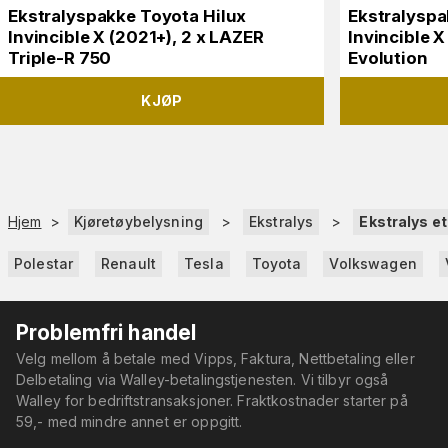
Ekstralyspakke Toyota Hilux
Ekstralyspa
Invincible X (2021+), 2 x LAZER
Invincible 
Triple-R 750
Evolution
KJØP
Hjem
>
Kjøretøybelysning
>
Ekstralys
>
Ekstralys e
Polestar
Renault
Tesla
Toyota
Volkswagen
Problemfri handel
Velg mellom å betale med Vipps, Faktura, Nettbetaling eller
Delbetaling via Walley-betalingstjenesten. Vi tilbyr også
Walley for bedriftstransaksjoner. Fraktkostnader starter på
59,- med mindre annet er oppgitt.