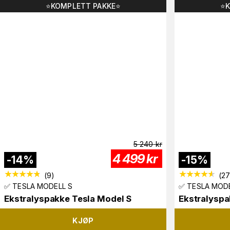
⭐️KOMPLETT PAKKE⭐️
⭐️
5 240
kr
4 499
kr
-
14
%
-
15
%
(
9
)
(
2
✅ TESLA MODELL S
✅ TESLA MODE
Ekstralyspakke Tesla Model S
Ekstralyspa
KJØP