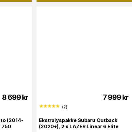
8 699
kr
7 999
kr
(
2
)
ato (2014-
Ekstralyspakke Subaru Outback
R 750
(2020+), 2 x LAZER Linear 6 Elite