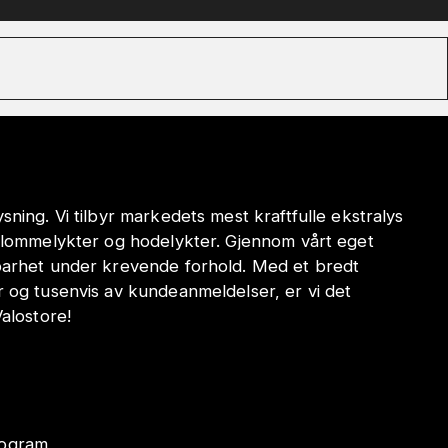
sning. Vi tilbyr markedets mest kraftfulle ekstralys
e lommelykter og hodelykter. Gjennom vårt eget
dbarhet under krevende forhold. Med et bredt
r og tusenvis av kundeanmeldelser, er vi det
Valostore!
program