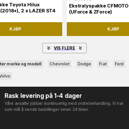
kke Toyota Hilux
Ekstralyspakke CFMOTO
X (2018+), 2 x LAZER ST4
(UForce & ZForce)
KJØP
KJØP
VIS FLERE
tter merke og modell
Chevrolet
Dodge
Fiat
Ford
Volvo
Rask levering på 1-4 dager
Våre ansatte jobber kontinuerlig med ordrebehandling. Vi har
som mål å sende bestillinger innen 24 timer.