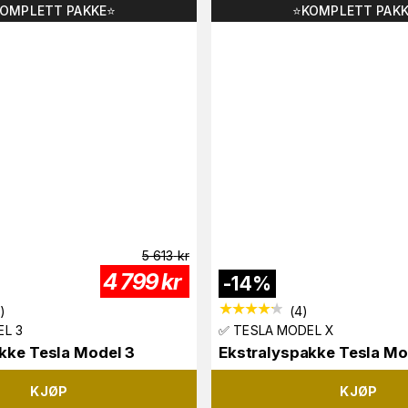
KOMPLETT PAKKE⭐️
⭐️KOMPLETT PAKK
5 613
kr
4 799
kr
-
14
%
7
)
(
4
)
L 3
✅ TESLA MODEL X
kke Tesla Model 3
Ekstralyspakke Tesla Mo
KJØP
KJØP