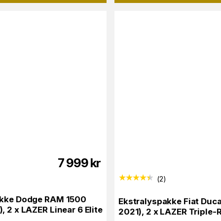
7 999
kr
(
2
)
akke Dodge RAM 1500
Ekstralyspakke Fiat Duc
 2 x LAZER Linear 6 Elite
2021), 2 x LAZER Triple-