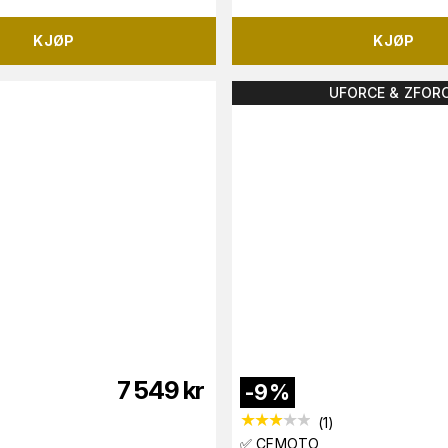
KJØP
KJØP
UFORCE & ZFOR
7 549
kr
-
9
%
(
1
)
✅ CFMOTO