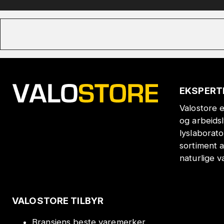
EKSPERT
Valostore e
og arbeids
lyslaborat
sortiment a
naturlige v
VALOSTORE TILBYR
Bransjens beste varemerker