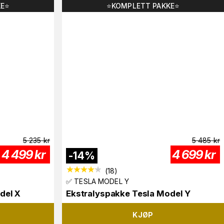
E⭐️
⭐️KOMPLETT PAKKE⭐️
5 235
kr
5 485
kr
4 499
kr
4 699
kr
-
14
%
(
18
)
✅ TESLA MODEL Y
del X
Ekstralyspakke Tesla Model Y
KJØP