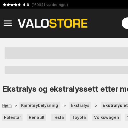
4.6
(
160941
vurderinger
)
Ekstralys og ekstralyssett etter m
Hjem
>
Kjøretøybelysning
>
Ekstralys
>
Ekstralys e
Polestar
Renault
Tesla
Toyota
Volkswagen