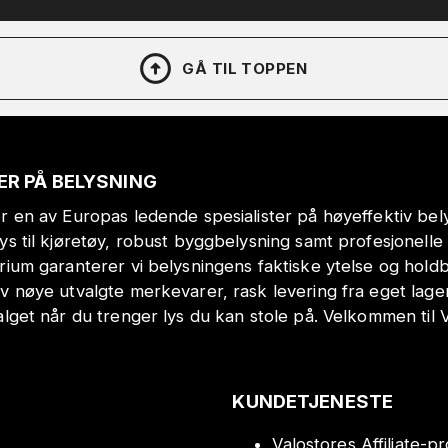
GÅ TIL TOPPEN
ER PÅ BELYSNING
r en av Europas ledende spesialister på høyeffektiv bely
lys til kjøretøy, robust byggbelysning samt profesjonell
orium garanterer vi belysningens faktiske ytelse og hol
v nøye utvalgte merkevarer, rask levering fra eget lage
alget når du trenger lys du kan stole på. Velkommen til 
KUNDETJENESTE
Valostores Affiliate-