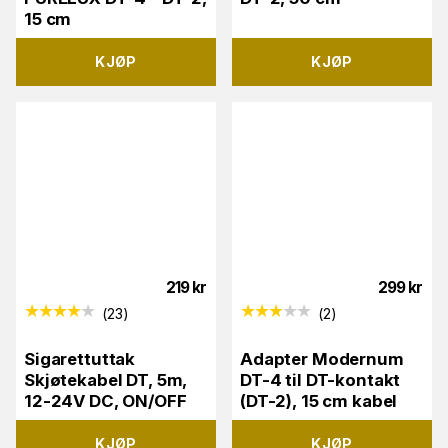
15 cm
KJØP
KJØP
219
kr
299
kr
(
23
)
(
2
)
Sigarettuttak
Adapter Modernum
Skjøtekabel DT, 5m,
DT-4 til DT-kontakt
12-24V DC, ON/OFF
(DT-2), 15 cm kabel
KJØP
KJØP