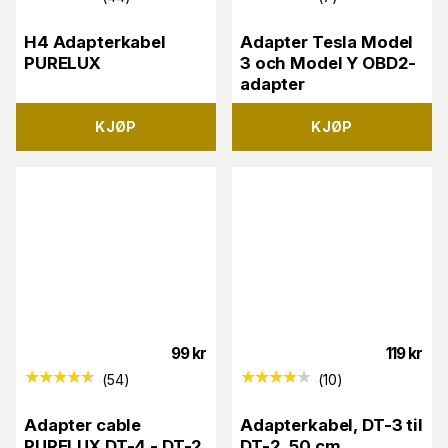
H4 Adapterkabel
Adapter Tesla Model
PURELUX
3 och Model Y OBD2-
adapter
KJØP
KJØP
99
kr
119
kr
(
54
)
(
10
)
Adapter cable
Adapterkabel, DT-3 til
PURELUX DT-4 - DT-2,
DT-2, 50 cm