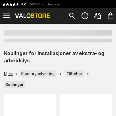
4.6
(
160941
vurderinger
)
Koblinger for installasjoner av ekstra- og
arbeidslys
Hjem
>
Kjøretøybelysning
>
Tilbehør
>
Koblinger