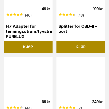
49
kr
199
kr
(
46
)
(
43
)
H7 Adapter for
Splitter for OBD-II -
tenningsstrøm/tyvstrøm
port
PURELUX
KJØP
KJØP
69
kr
249
kr
(
44
)
(
7
)