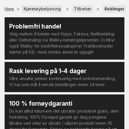
Hjem
>
Kjøretøybelysning
>
Tilbehør
>
Koblinger
Problemfri handel
Velg mellom å betale med Vipps, Faktura, Nettbetaling
eller Delbetaling via Walley-betalingstjenesten. Vi tilbyr
også Walley for bedriftstransaksjoner. Fraktkostnader
starter på 59,- med mindre annet er oppgitt.
Rask levering på 1-4 dager
Våre ansatte jobber kontinuerlig med ordrebehandling.
Vi har som mål å sende bestillinger innen 24 timer.
100 % fornøydgaranti
Du kan alltid returnere det ubrukte produktet gratis, uten
forklaring. 100% Fornøyd garanti gir deg pengene
tilbake ved retur av ubrukt / uåpnet produkt innen 30