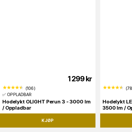
1 299
kr
(
106
)
(
7
✅ OPPLADBAR
Hodelykt OLIGHT Perun 3 - 3000 lm
Hodelykt L
/ Oppladbar
3500 lm / O
KJØP