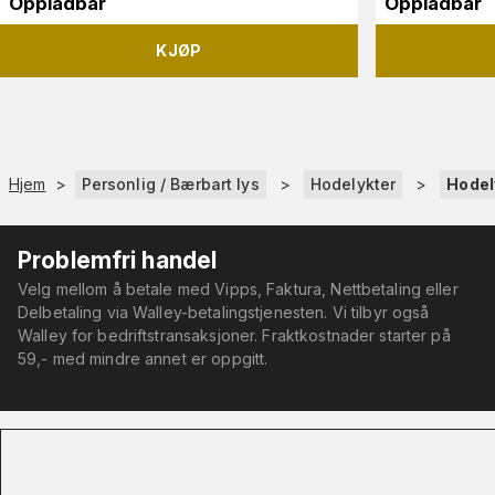
Oppladbar
Oppladbar
KJØP
Hjem
>
Personlig / Bærbart lys
>
Hodelykter
>
Hodel
Problemfri handel
Velg mellom å betale med Vipps, Faktura, Nettbetaling eller
Delbetaling via Walley-betalingstjenesten. Vi tilbyr også
Walley for bedriftstransaksjoner. Fraktkostnader starter på
59,- med mindre annet er oppgitt.