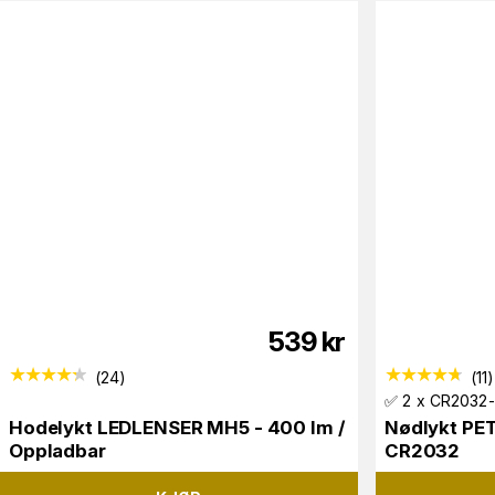
539
kr
(
24
)
(
11
)
✅ 2 x CR2032-b
Hodelykt LEDLENSER MH5 - 400 lm /
Nødlykt PET
Oppladbar
CR2032