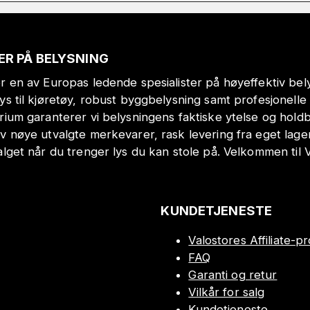
ER PÅ BELYSNING
r en av Europas ledende spesialister på høyeffektiv bely
lys til kjøretøy, robust byggbelysning samt profesjonell
orium garanterer vi belysningens faktiske ytelse og hol
v nøye utvalgte merkevarer, rask levering fra eget lage
alget når du trenger lys du kan stole på. Velkommen til 
KUNDETJENESTE
Valostores Affiliate-
FAQ
Garanti og retur
Vilkår for salg
Kundetjeneste