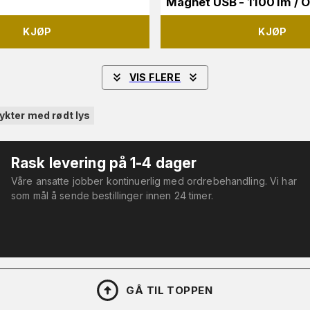
Magnet USB - 1100 lm / 
KJØP
KJØP
VIS FLERE
ykter med rødt lys
Rask levering på 1-4 dager
Våre ansatte jobber kontinuerlig med ordrebehandling. Vi har
som mål å sende bestillinger innen 24 timer.
GÅ TIL TOPPEN