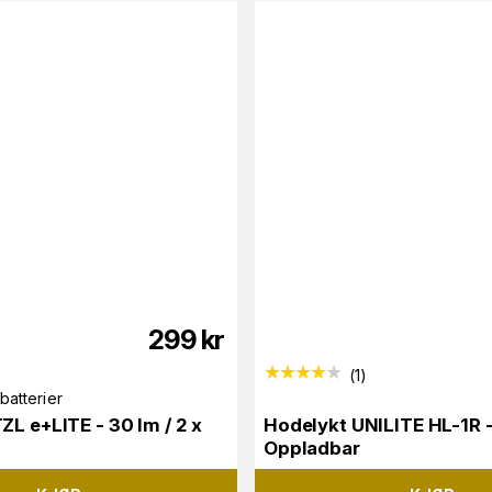
299
kr
(
1
)
atterier
ZL e+LITE - 30 lm / 2 x
Hodelykt UNILITE HL-1R -
Oppladbar