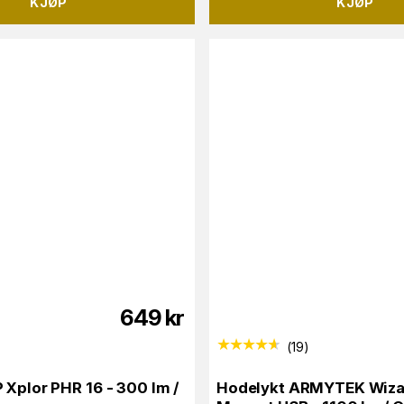
KJØP
KJØP
649
kr
(
19
)
 Xplor PHR 16 - 300 lm /
Hodelykt ARMYTEK Wiza