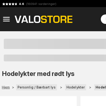
4.6
(
160941
vurderinger
)
Hodelykter med rødt lys
Hjem
>
Personlig / Bærbart lys
>
Hodelykter
>
Hodel