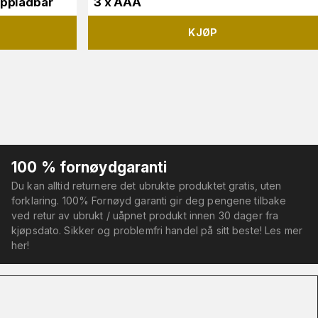
Oppladbar
3 x AAA
KJØP
100 % fornøydgaranti
Du kan alltid returnere det ubrukte produktet gratis, uten
forklaring. 100% Fornøyd garanti gir deg pengene tilbake
ved retur av ubrukt / uåpnet produkt innen 30 dager fra
kjøpsdato. Sikker og problemfri handel på sitt beste! Les mer
her!