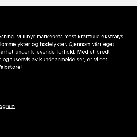
sning. Vi tilbyr markedets mest kraftfulle ekstralys
e lommelykter og hodelykter. Gjennom vårt eget
dbarhet under krevende forhold. Med et bredt
r og tusenvis av kundeanmeldelser, er vi det
Valostore!
program