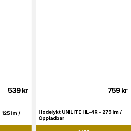
539
kr
759
kr
Hodelykt UNILITE HL-4R - 275 lm /
 125 lm /
Oppladbar