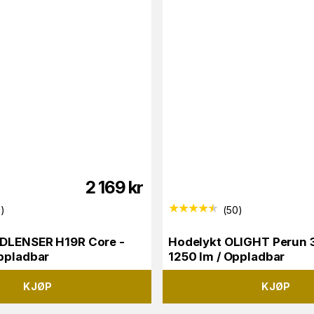
2 169
kr
8
)
(
50
)
EDLENSER H19R Core -
Hodelykt OLIGHT Perun 3
ppladbar
1250 lm / Oppladbar
KJØP
KJØP