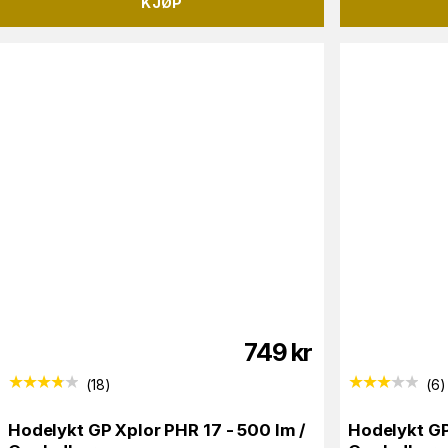
KJØP
749
kr
(
18
)
(
6
)
Hodelykt GP Xplor PHR 17 - 500 lm /
Hodelykt GP