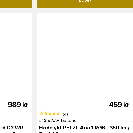
KJØP
989
kr
459
kr
(
4
)
✅ 3 x AAA-batterier
rd C2 WR
Hodelykt PETZL Aria 1 RGB - 350 lm /