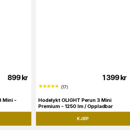
899
kr
1 399
kr
(
17
)
 Mini -
Hodelykt OLIGHT Perun 3 Mini
Premium - 1250 lm / Oppladbar
KJØP