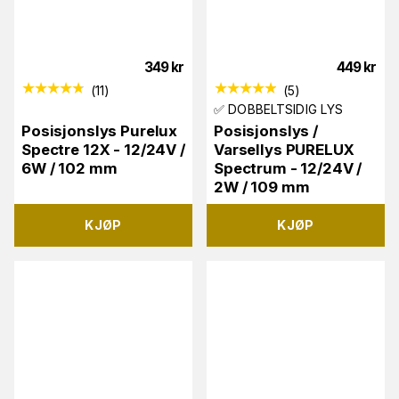
349
kr
449
kr
(
11
)
(
5
)
✅ DOBBELTSIDIG LYS
Posisjonslys Purelux
Posisjonslys /
Spectre 12X - 12/24V /
Varsellys PURELUX
6W / 102 mm
Spectrum - 12/24V /
2W / 109 mm
KJØP
KJØP