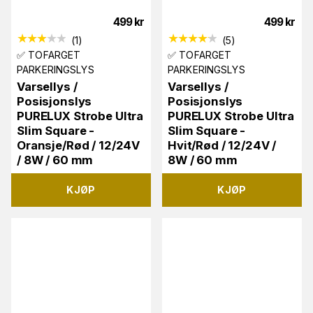
499
kr
499
kr
(
1
)
(
5
)
✅ TOFARGET
✅ TOFARGET
PARKERINGSLYS
PARKERINGSLYS
Varsellys /
Varsellys /
Posisjonslys
Posisjonslys
PURELUX Strobe Ultra
PURELUX Strobe Ultra
Slim Square -
Slim Square -
Oransje/Rød / 12/24V
Hvit/Rød / 12/24V /
/ 8W / 60 mm
8W / 60 mm
KJØP
KJØP