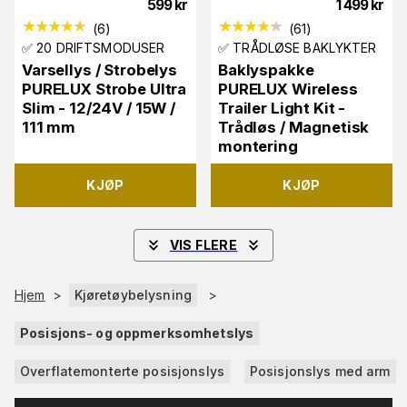
599
kr
1 499
kr
(
6
)
(
61
)
✅ 20 DRIFTSMODUSER
✅ TRÅDLØSE BAKLYKTER
Varsellys / Strobelys
Baklyspakke
PURELUX Strobe Ultra
PURELUX Wireless
Slim - 12/24V / 15W /
Trailer Light Kit -
111 mm
Trådløs / Magnetisk
montering
KJØP
KJØP
VIS FLERE
Hjem
>
Kjøretøybelysning
>
Posisjons- og oppmerksomhetslys
Overflatemonterte posisjonslys
Posisjonslys med arm