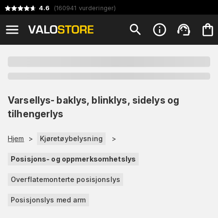
4.6
(
160941
vurderinger
)
Varsellys- baklys, blinklys, sidelys og
tilhengerlys
Hjem
>
Kjøretøybelysning
>
Posisjons- og oppmerksomhetslys
Overflatemonterte posisjonslys
Posisjonslys med arm