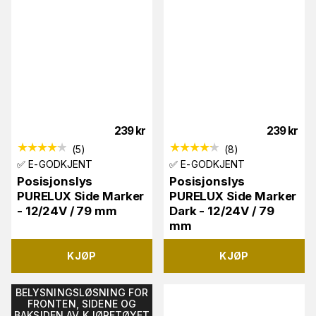
239
kr
239
kr
(
5
)
(
8
)
✅ E-GODKJENT
✅ E-GODKJENT
Posisjonslys
Posisjonslys
PURELUX Side Marker
PURELUX Side Marker
- 12/24V / 79 mm
Dark - 12/24V / 79
mm
KJØP
KJØP
BELYSNINGSLØSNING FOR
FRONTEN, SIDENE OG
BAKSIDEN AV KJØRETØYET