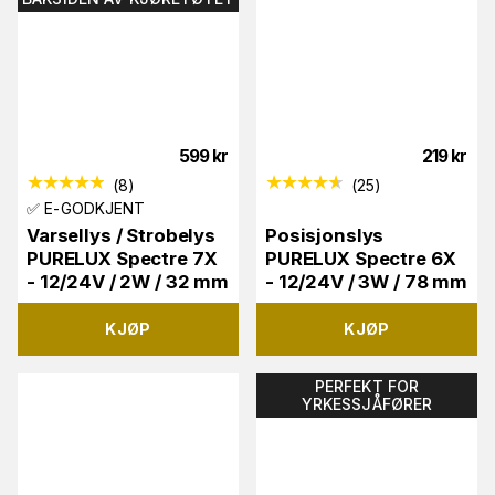
599
kr
219
kr
(
8
)
(
25
)
✅ E-GODKJENT
Varsellys / Strobelys
Posisjonslys
PURELUX Spectre 7X
PURELUX Spectre 6X
- 12/24V / 2W / 32 mm
- 12/24V / 3W / 78 mm
KJØP
KJØP
PERFEKT FOR
YRKESSJÅFØRER