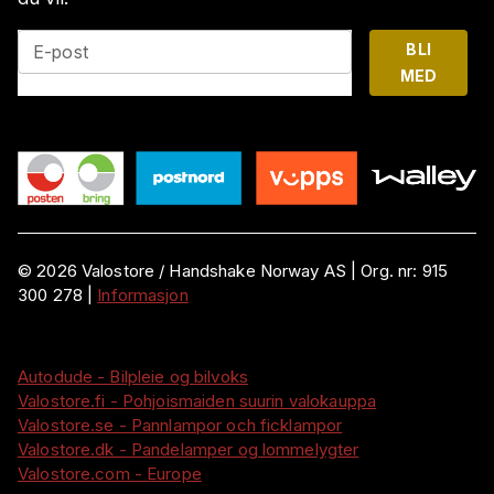
BLI
E-post
MED
©
2026
Valostore /
Handshake Norway AS
|
Org. nr:
915
300 278
|
Informasjon
Autodude - Bilpleie og bilvoks
Valostore.fi - Pohjoismaiden suurin valokauppa
Valostore.se - Pannlampor och ficklampor
Valostore.dk - Pandelamper og lommelygter
Valostore.com - Europe