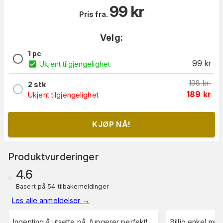
99
kr
Pris fra.
Velg:
1 pc
99
kr
Ukjent tilgjengelighet
198
kr
2 stk
189
kr
Ukjent tilgjengelighet
KJØP NÅ!
Produktvurderinger
4.6
Basert på 54 tilbakemeldinger
Les alle anmeldelser
→
Ingenting å utsette på, fungerer perfekt!
Billig enkel men