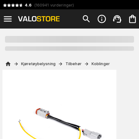
4.6
(
160941
vurderinger
)
Kjøretøybelysning
Tilbehør
Koblinger