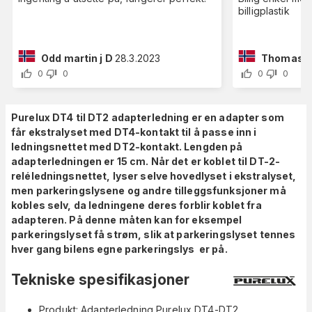
billigplastik
Odd martin j D
28.3.2023
Thomas a
0
0
0
0
Purelux DT4 til DT2 adapterledning er en adapter som
får ekstralyset med DT4-kontakt til å passe inn i
ledningsnettet med DT2-kontakt. Lengden på
adapterledningen er 15 cm. Når det er koblet til DT-2-
reléledningsnettet, lyser selve hovedlyset i ekstralyset,
men parkeringslysene og andre tilleggsfunksjoner må
kobles selv, da ledningene deres forblir koblet fra
adapteren. På denne måten kan for eksempel
parkeringslyset få strøm, slik at parkeringslyset tennes
hver gang bilens egne parkeringslys er på.
Tekniske spesifikasjoner
Produkt: Adapterledning Purelux DT4-DT2