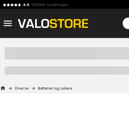
4.6
(
160941
vurderinger
)
Diverse
Batterier og Ladere