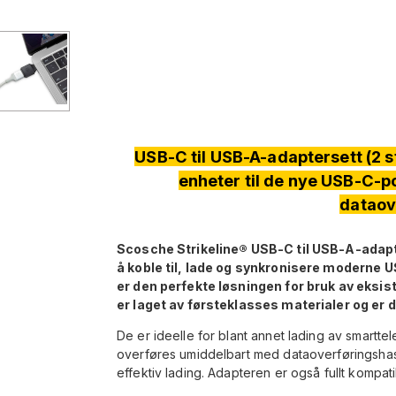
USB-C til USB-A-adaptersett (2 st
enheter til de nye USB-C-p
dataov
Scosche Strikeline® USB-C til USB-A-adapte
å koble til, lade og synkronisere moderne 
er den perfekte løsningen for bruk av eks
er laget av førsteklasses materialer og er d
De er ideelle for blant annet lading av smarttel
overføres umiddelbart med dataoverføringshast
effektiv lading. Adapteren er også fullt kompa