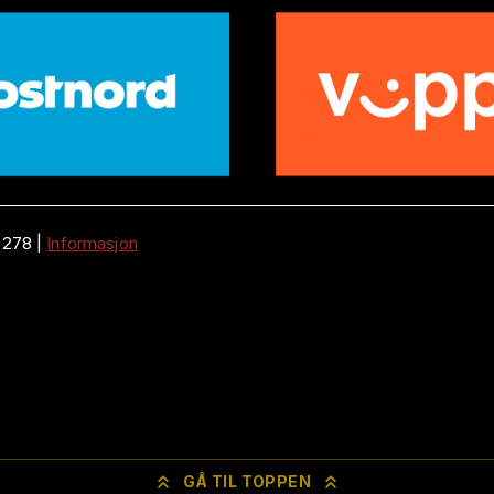
 278
|
Informasjon
GÅ TIL TOPPEN