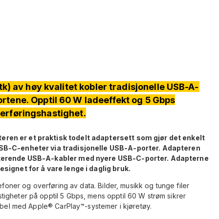
k) av høy kvalitet kobler tradisjonelle USB-A-
ortene. Opptil 60 W ladeeffekt og 5 Gbps
erføringshastighet.
ren er et praktisk todelt adaptersett som gjør det enkelt
USB-C-enheter via tradisjonelle USB-A-porter. Adapteren
isterende USB-A-kabler med nyere USB-C-porter. Adapterne
esignet for å vare lenge i daglig bruk.
efoner og overføring av data. Bilder, musikk og tunge filer
igheter på opptil 5 Gbps, mens opptil 60 W strøm sikrer
tibel med Apple® CarPlay™-systemer i kjøretøy.