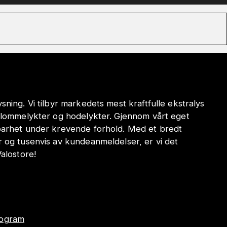
sning. Vi tilbyr markedets mest kraftfulle ekstralys
e lommelykter og hodelykter. Gjennom vårt eget
dbarhet under krevende forhold. Med et bredt
r og tusenvis av kundeanmeldelser, er vi det
Valostore!
program