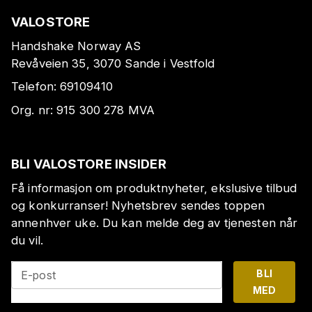
VALOSTORE
Handshake Norway AS
Revåveien 35, 3070 Sande i Vestfold
Telefon:
69109410
Org. nr:
915 300 278
MVA
BLI VALOSTORE INSIDER
Få informasjon om produktnyheter, ekslusive tilbud
og konkurranser! Nyhetsbrev sendes toppen
annenhver uke. Du kan melde deg av tjenesten når
du vil.
BLI
E-post
MED