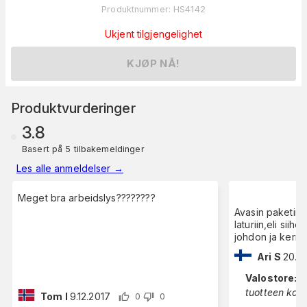
Produktnummer
:
HS4142
Ukjent tilgjengelighet
KJØP NÅ!
Produktvurderinger
3.8
Basert på 5 tilbakemeldinger
Les alle anmeldelser
→
Meget bra arbeidslys????????
Avasin paketin,
laturiin,eli siih
johdon ja kerra
Ari S
20.9
Valostore
:
Hei! Pa
tuotteen kan
Tom I
9.12.2017
0
0