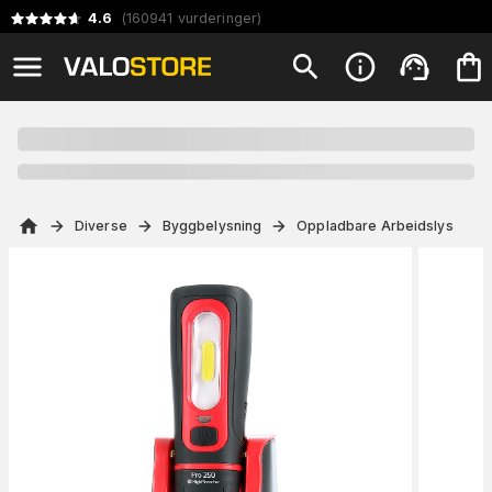
4.6
(
160941
vurderinger
)
Diverse
Byggbelysning
Oppladbare Arbeidslys