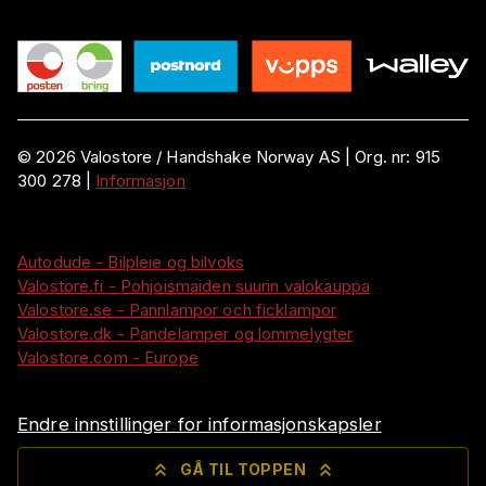
©
2026
Valostore /
Handshake Norway AS
|
Org. nr:
915
300 278
|
Informasjon
Autodude - Bilpleie og bilvoks
Valostore.fi - Pohjoismaiden suurin valokauppa
Valostore.se - Pannlampor och ficklampor
Valostore.dk - Pandelamper og lommelygter
Valostore.com - Europe
Endre innstillinger for informasjonskapsler
GÅ TIL TOPPEN