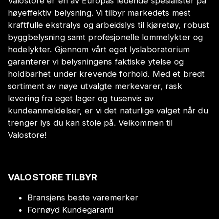
Valostore er en av Europas ledende spesialister på
høyeffektiv belysning. Vi tilbyr markedets mest
kraftfulle ekstralys og arbeidslys til kjøretøy, robust
byggbelysning samt profesjonelle lommelykter og
hodelykter. Gjennom vårt eget lyslaboratorium
garanterer vi belysningens faktiske ytelse og
holdbarhet under krevende forhold. Med et bredt
sortiment av nøye utvalgte merkevarer, rask
levering fra eget lager og tusenvis av
kundeanmeldelser, er vi det naturlige valget når du
trenger lys du kan stole på. Velkommen til
Valostore!
VALOSTORE TILBYR
Bransjens beste varemerker
Fornøyd Kundegaranti