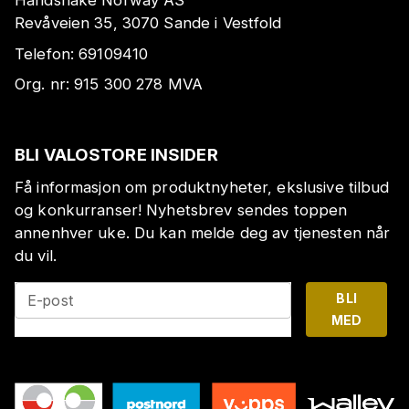
Handshake Norway AS
Revåveien 35, 3070 Sande i Vestfold
Telefon:
69109410
Org. nr:
915 300 278
MVA
BLI VALOSTORE INSIDER
Få informasjon om produktnyheter, ekslusive tilbud
og konkurranser! Nyhetsbrev sendes toppen
annenhver uke. Du kan melde deg av tjenesten når
du vil.
BLI
E-post
MED