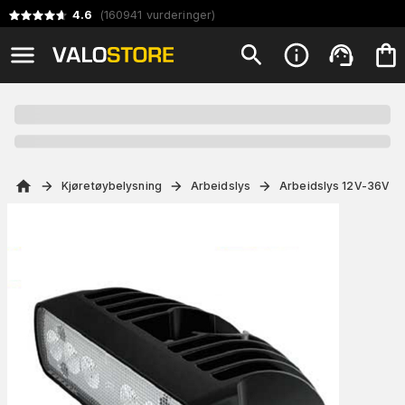
4.6
(
160941
vurderinger
)
Kjøretøybelysning
Arbeidslys
Arbeidslys 12V-36V