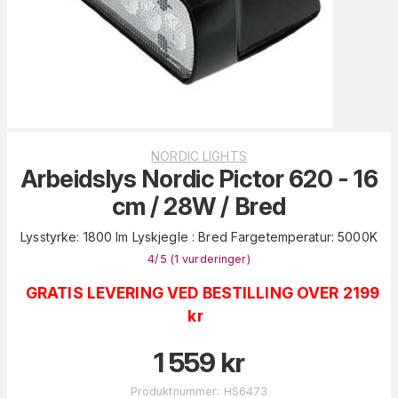
NORDIC LIGHTS
Arbeidslys Nordic Pictor 620 - 16
cm / 28W / Bred
Lysstyrke: 1800 lm Lyskjegle : Bred Fargetemperatur: 5000K
4
/5 (
1
vurderinger
)
GRATIS LEVERING VED BESTILLING OVER 2199
kr
1 559
kr
Produktnummer
:
HS6473