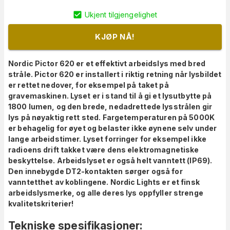
Ukjent tilgjengelighet
KJØP NÅ!
Nordic Pictor 620 er et effektivt arbeidslys med bred
stråle. Pictor 620 er installert i riktig retning når lysbildet
er rettet nedover, for eksempel på taket på
gravemaskinen. Lyset er i stand til å gi et lysutbytte på
1800 lumen, og den brede, nedadrettede lysstrålen gir
lys på nøyaktig rett sted. Fargetemperaturen på 5000K
er behagelig for øyet og belaster ikke øynene selv under
lange arbeidstimer. Lyset forringer for eksempel ikke
radioens drift takket være dens elektromagnetiske
beskyttelse. Arbeidslyset er også helt vanntett (IP69).
Den innebygde DT2-kontakten sørger også for
vanntetthet av koblingene. Nordic Lights er et finsk
arbeidslysmerke, og alle deres lys oppfyller strenge
kvalitetskriterier!
Tekniske spesifikasjoner: