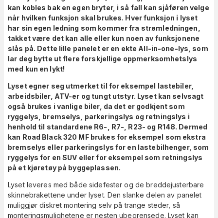
kan kobles bak en egen bryter, i så fall kan sjåføren velge
når hvilken funksjon skal brukes. Hver funksjon i lyset
har sin egen ledning som kommer fra strømledningen,
takket være det kan alle eller kun noen av funksjonene
slås på. Dette lille panelet er en ekte All-in-one-lys, som
lar deg bytte ut flere forskjellige oppmerksomhetslys
med kun en lykt!
Lyset egner seg utmerket til for eksempel lastebiler,
arbeidsbiler, ATV-er og tungt utstyr. Lyset kan selvsagt
også brukes i vanlige biler, da det er godkjent som
ryggelys, bremselys, parkeringslys og retningslys i
henhold til standardene R6-, R7-, R23- og R148. Dermed
kan Road Black 320 MF brukes for eksempel som ekstra
bremselys eller parkeringslys for en lastebilhenger, som
ryggelys for en SUV eller for eksempel som retningslys
på et kjøretøy på byggeplassen.
Lyset leveres med både sidefester og de breddejusterbare
skinnebrakettene under lyset. Den slanke delen av panelet
muliggjør diskret montering selv på trange steder, så
monteringsmulighetene er nesten ubegrensede. Lyset kan