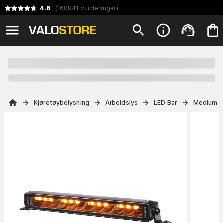
4.6
(
160941
vurderinger
)
Kjøretøybelysning
Arbeidslys
LED Bar
Medium (3