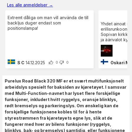
Les alle anmeldelser
→
Extremt dåliga om man vill använda de till
backljus duger endast som
Yhdet ainoat ma
positionslampa!
erillisrunkoon r
Sopivan kirkkaat
ja äärivalot k
S C
14.12.2025
Oskari M
0
0
Purelux Road Black 320 MF er et svært multifunksjonelt
arbeidslys spesielt for baksiden av kjøretøyet. I samsvar
med Multi-Function-navnet har lyset flere forskjellige
funksjoner, inkludert hvitt ryggelys, oransje blinklys,
rødt bremselys og parkeringslys. Om ønskelig kan de
forskjellige funksjonene kobles til for å hente
styrestrømmen fra kjøretøyets egne lys, slik at de
fungerer med hver av bilens funksjoner (ryggelys,
blinklys, bak- og bremselys) samtidig, eller funksjonene