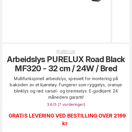
PURELUX
Arbeidslys PURELUX Road Black
MF320 - 32 cm / 24W / Bred
Multifunksjonell arbeidslys, spesielt for montering på
baksiden av et kjøretøy. Fungerer som ryggelys, oransje
blinklys og rød varsel- og bremselys. E-godkjent. 24
måneders garanti!
3.6
/5 (
7
vurderinger
)
GRATIS LEVERING VED BESTILLING OVER 2199
kr