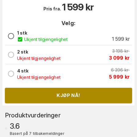
1 599
kr
Pris fra.
Velg:
1 stk
1 599
kr
Ukjent tilgjengelighet
3 198
kr
2 stk
3 099
kr
Ukjent tilgjengelighet
6 396
kr
4 stk
5 999
kr
Ukjent tilgjengelighet
KJØP NÅ!
Produktvurderinger
3.6
Basert på 7 tilbakemeldinger