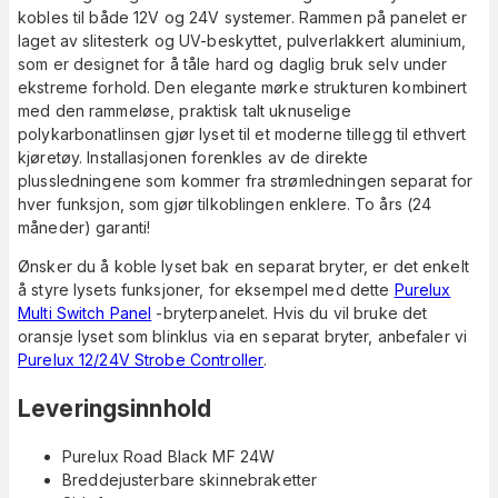
kobles til både 12V og 24V systemer. Rammen på panelet er
laget av slitesterk og UV-beskyttet, pulverlakkert aluminium,
som er designet for å tåle hard og daglig bruk selv under
ekstreme forhold. Den elegante mørke strukturen kombinert
med den rammeløse, praktisk talt uknuselige
polykarbonatlinsen gjør lyset til et moderne tillegg til ethvert
kjøretøy. Installasjonen forenkles av de direkte
plussledningene som kommer fra strømledningen separat for
hver funksjon, som gjør tilkoblingen enklere. To års (24
måneder) garanti!
Ønsker du å koble lyset bak en separat bryter, er det enkelt
å styre lysets funksjoner, for eksempel med dette
Purelux
Multi Switch Panel
-bryterpanelet. Hvis du vil bruke det
oransje lyset som blinklus via en separat bryter, anbefaler vi
Purelux 12/24V Strobe Controller
.
Leveringsinnhold
Purelux Road Black MF 24W
Breddejusterbare skinnebraketter