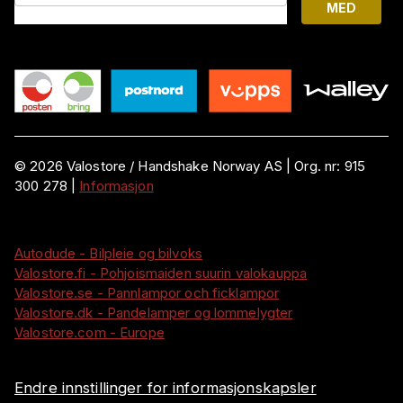
MED
©
2026
Valostore /
Handshake Norway AS
|
Org. nr:
915
300 278
|
Informasjon
Autodude - Bilpleie og bilvoks
Valostore.fi - Pohjoismaiden suurin valokauppa
Valostore.se - Pannlampor och ficklampor
Valostore.dk - Pandelamper og lommelygter
Valostore.com - Europe
Endre innstillinger for informasjonskapsler