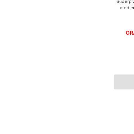
Superpra
med en
GR