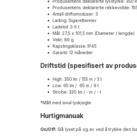
Produsentens deklarerte lysstyrke: 350 
Produsentens deklarerte rekkevidde: 15
Antall driftsmoduser: 3
Lading: Sigarettenner
Ladetid: 3-5 t
Mål: 27,5 x 101,5 mm (Diameter / lengde)
Vekt: 89 g
Kapslingsklasse: IP45
Garanti: 12 måneder
Driftstid (spesifisert av produ
High: 350 lm / 155 m / 3 t
Low: 65 lm / 65 m / 9 t
Strobe: 320 lm / - m / - t
*Målt med smal lyskjegle
Hurtigmanuak
On/Off:
Slå lyset på og av ved å trykke den bak