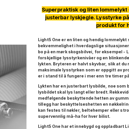
Superpraktisk og liten lommelykt
justerbar lyskjegle. Lysstyrke 
produkt for 
Light5 One er en liten og hendig lommelykt 
bekvemmelighet i hverdagslige situasjoner,
bo på en mørk skogsbilvei, for eksempel - Lig
forskjellige lysstyrkenivåer og en blinkend
lykten. Bryteren er halvt skyvbar, slik at 
maksimale lysstyrken som er oppgitt av p
er i stand til å fungere i mer enn tre timer 
Lykten har en justerbart lysbilde, noe som b
lysbildet skal lys langt eller bredt. Rekkev
medfølgende beskyttende hetten av gummi g
tillegg har beskyttelseshetten en nøkkelrin
kan festes til nøkler, beltehemper eller str
supervennlig må-ha for hver bilist.
Light5 One har et innebygd og oppladbart Li-