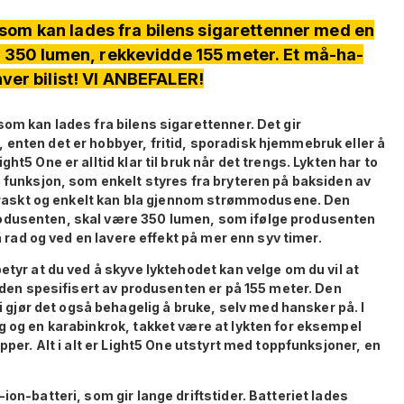
 som kan lades fra bilens sigarettenner med en
på 350 lumen, rekkevidde 155 meter. Et må-ha-
hver bilist! VI ANBEFALER!
som kan lades fra bilens sigarettenner. Det gir
 enten det er hobbyer, fritid, sporadisk hjemmebruk eller å
ht5 One er alltid klar til bruk når det trengs. Lykten har to
e funksjon, som enkelt styres fra bryteren på baksiden av
du raskt og enkelt kan bla gjennom strømmodusene. Den
rodusenten, skal være 350 lumen, som ifølge produsenten
på rad og ved en lavere effekt på mer enn syv timer.
etyr at du ved å skyve lyktehodet kan velge om du vil at
idden spesifisert av produsenten er på 155 meter. Den
jør det også behagelig å bruke, selv med hansker på. I
g og en karabinkrok, takket være at lykten for eksempel
opper. Alt i alt er Light5 One utstyrt med toppfunksjoner, en
ion-batteri, som gir lange driftstider. Batteriet lades