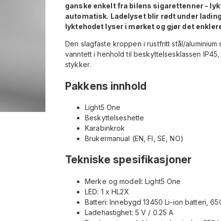
ganske enkelt fra bilens sigarettenner - lyk
automatisk. Ladelyset blir rødt under lading 
lyktehodet lyser i mørket og gjør det enklere
Den slagfaste kroppen i rustfritt stål/aluminium 
vanntett i henhold til beskyttelsesklassen IP45
stykker.
Pakkens innhold
Light5 One
Beskyttelseshette
Karabinkrok
Brukermanual (EN, FI, SE, NO)
Tekniske spesifikasjoner
Merke og modell: Light5 One
LED: 1 x HL2X
Batteri: Innebygd 13450 Li-ion batteri, 6
Ladehastighet: 5 V / 0.25 A