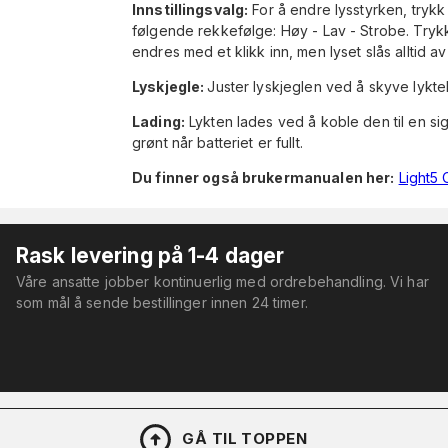
Innstillingsvalg:
For å endre lysstyrken, trykk 
følgende rekkefølge: Høy - Lav - Strobe. Trykk 
endres med et klikk inn, men lyset slås alltid av 
Lyskjegle:
Juster lyskjeglen ved å skyve lykte
Lading:
Lykten lades ved å koble den til en siga
grønt når batteriet er fullt.
Du finner også brukermanualen her:
Light5
Rask levering på 1-4 dager
Våre ansatte jobber kontinuerlig med ordrebehandling. Vi har
som mål å sende bestillinger innen 24 timer.
GÅ TIL TOPPEN