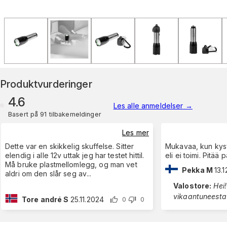
Produktvurderinger
4.6
Les alle anmeldelser
→
Basert på 91 tilbakemeldinger
Les mer
Dette var en skikkelig skuffelse. Sitter
Mukavaa, kun kysy
elendig i alle 12v uttak jeg har testet hittil.
eli ei toimi. Pitää 
Må bruke plastmellomlegg, og man vet
Pekka M
13.
aldri om den slår seg av
...
Valostore
:
Hei! Pahoittel
Tore andré S
25.11.2024
0
0