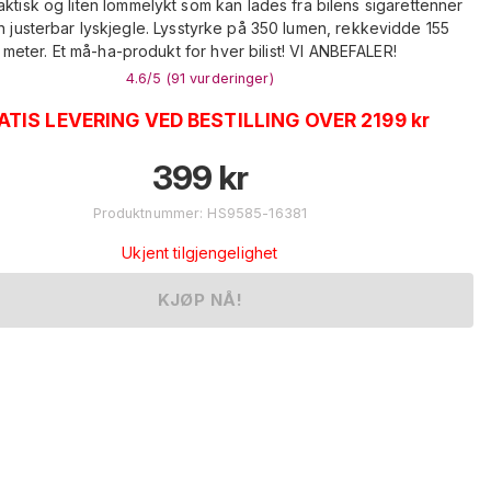
ktisk og liten lommelykt som kan lades fra bilens sigarettenner
 justerbar lyskjegle. Lysstyrke på 350 lumen, rekkevidde 155
meter. Et må-ha-produkt for hver bilist! VI ANBEFALER!
4.6
/5 (
91
vurderinger
)
ATIS LEVERING VED BESTILLING OVER 2199 kr
399
kr
Produktnummer
:
HS9585-16381
Ukjent tilgjengelighet
KJØP NÅ!