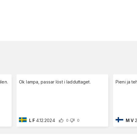
ilen.
Ok lampa, passar löst i ladduttaget.
Pieni ja t
L F
4.12.2024
M V
2
0
0