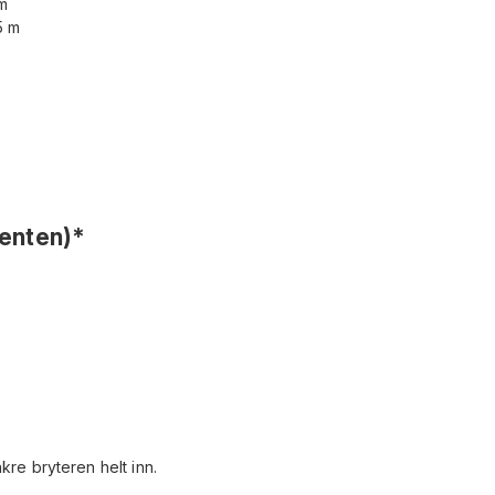
lm
5 m
senten)*
re bryteren helt inn.