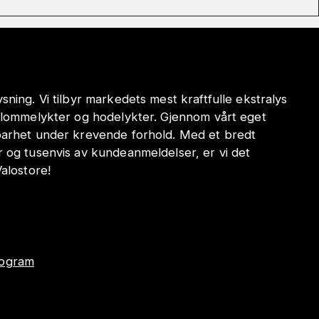
sning. Vi tilbyr markedets mest kraftfulle ekstralys
e lommelykter og hodelykter. Gjennom vårt eget
dbarhet under krevende forhold. Med et bredt
r og tusenvis av kundeanmeldelser, er vi det
Valostore!
program