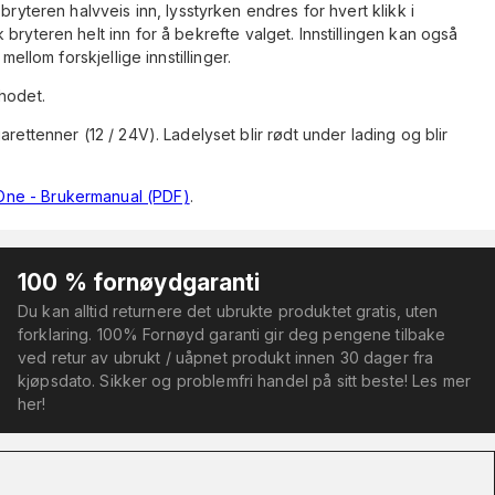
bryteren halvveis inn, lysstyrken endres for hvert klikk i
bryteren helt inn for å bekrefte valget. Innstillingen kan også
mellom forskjellige innstillinger.
hodet.
rettenner (12 / 24V). Ladelyset blir rødt under lading og blir
 One - Brukermanual (PDF)
.
100 % fornøydgaranti
Du kan alltid returnere det ubrukte produktet gratis, uten
forklaring. 100% Fornøyd garanti gir deg pengene tilbake
ved retur av ubrukt / uåpnet produkt innen 30 dager fra
kjøpsdato. Sikker og problemfri handel på sitt beste! Les mer
her!