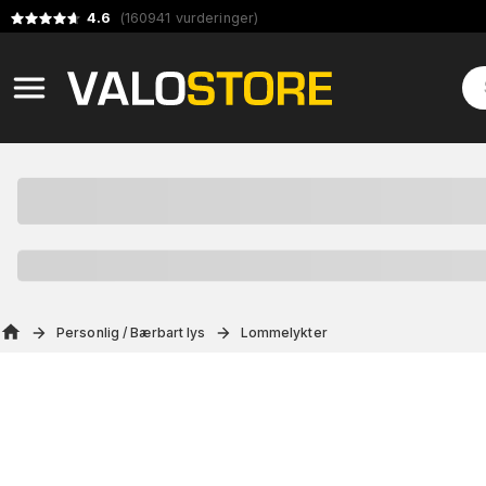
4.6
(
160941
vurderinger
)
Personlig / Bærbart lys
Lommelykter