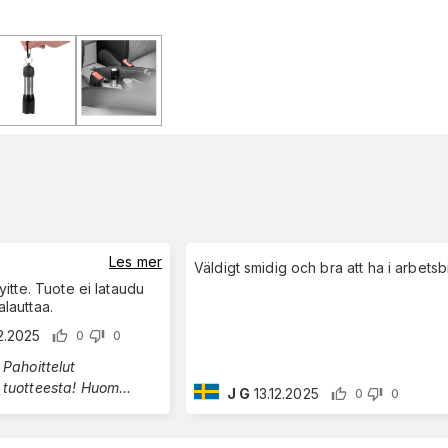
Les mer
Väldigt smidig och bra att ha i arbetsb
itte. Tuote ei lataudu
palauttaa.
12.2025
0
0
ut
vikaantuneesta tuotteesta! Huom
...
J G
13.12.2025
0
0