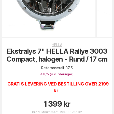
HELLA
Ekstralys 7" HELLA Rallye 3003
Compact, halogen - Rund / 17 cm
Referansetall: 37,5
4.8
/5 (
4
vurderinger
)
GRATIS LEVERING VED BESTILLING OVER 2199
kr
1 399
kr
Produktnummer
:
HS3630-15192