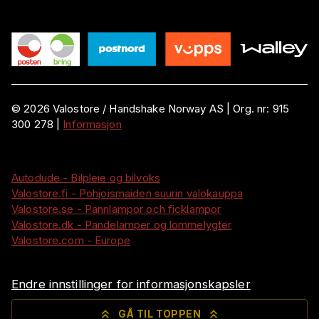
©
2026
Valostore /
Handshake Norway AS
|
Org. nr:
915
300 278
|
Informasjon
Autodude - Bilpleie og bilvoks
Valostore.fi - Pohjoismaiden suurin valokauppa
Valostore.se - Pannlampor och ficklampor
Valostore.dk - Pandelamper og lommelygter
Valostore.com - Europe
Endre innstillinger for informasjonskapsler
GÅ TIL TOPPEN