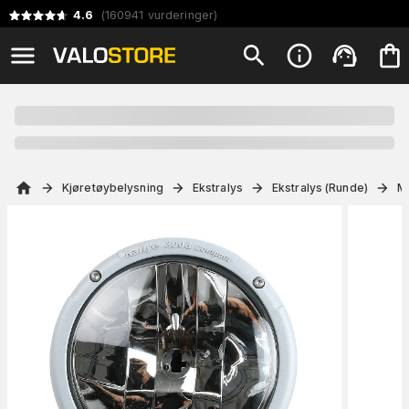
4.6
(
160941
vurderinger
)
Kjøretøybelysning
Ekstralys
Ekstralys (Runde)
M