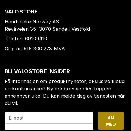
VALOSTORE
Handshake Norway AS
Revåveien 35, 3070 Sande i Vestfold
Telefon:
69109410
Org. nr:
915 300 278
MVA
BLI VALOSTORE INSIDER
Få informasjon om produktnyheter, ekslusive tilbud
og konkurranser! Nyhetsbrev sendes toppen
annenhver uke. Du kan melde deg av tjenesten når
du vil.
BLI
E-post
MED