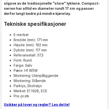
utgave av de tradiosjonelle "store" lyktene. Compact-
serien har alltid en diameter rundt 17 cm og passer
derfor langt bedre på mindre kjøretøy.
Tekniske spesifikasjoner
E-merket
Bredde (mm): 171 mm
Høyde (mm): 192 mm
Dybde (mm): 117 mm
Referansetall: 37,5
Form: Rund
Farge: Sølv
Pære: H1 W5W
Montering: Utenpåliggende
Montering: Stående
Parklys, Ekstralys
Merket: E1 1928, ECE
Pris pr.stk
Usikker på lover og regler? Les dette!