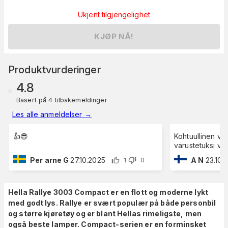
Ukjent tilgjengelighet
KJØP NÅ!
Produktvurderinger
4.8
Basert på 4 tilbakemeldinger
Les alle anmeldelser
→
👍😎
Kohtuullinen va
varustetuksi val
Per arne G
27.10.2025
A N
23.10.
1
0
Hella Rallye 3003 Compact er en flott og moderne lykt
med godt lys. Rallye er svært populær på både personbil
og større kjøretøy og er blant Hellas rimeligste, men
også beste lamper. Compact-serien er en forminsket