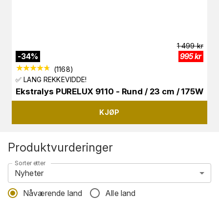
1 499
kr
-
34
%
995
kr
(
1168
)
✅ LANG REKKEVIDDE!
Ekstralys PURELUX 9110 - Rund / 23 cm / 175W
KJØP
Produktvurderinger
Sorter etter
Nyheter
Nåværende land
Alle land