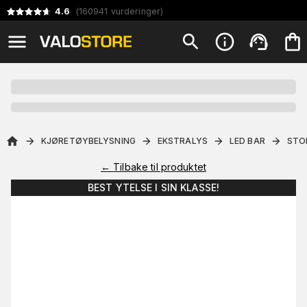
4.6
(
160941
vurderinger
)
KJØRETØYBELYSNING
EKSTRALYS
LED BAR
STO
←
Tilbake til produktet
BEST YTELSE I SIN KLASSE!