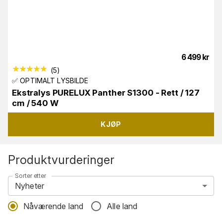
6 499
kr
(
5
)
✅ OPTIMALT LYSBILDE
Ekstralys PURELUX Panther S1300 - Rett / 127
cm / 540 W
KJØP
Produktvurderinger
Sorter etter
Nyheter
Nåværende land
Alle land