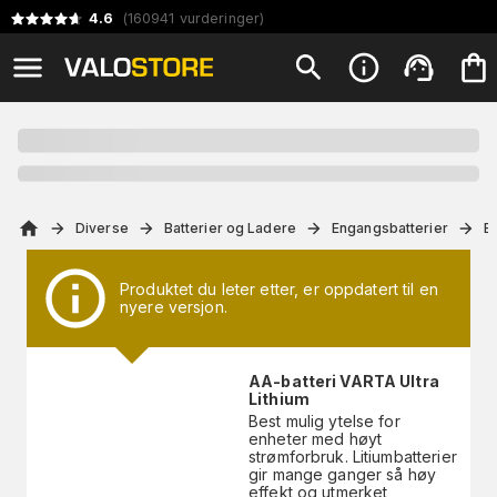
4.6
(
160941
vurderinger
)
Diverse
Batterier og Ladere
Engangsbatterier
B
Produktet du leter etter, er oppdatert til en
nyere versjon.
AA-batteri VARTA Ultra
Lithium
Best mulig ytelse for
enheter med høyt
strømforbruk. Litiumbatterier
gir mange ganger så høy
effekt og utmerket