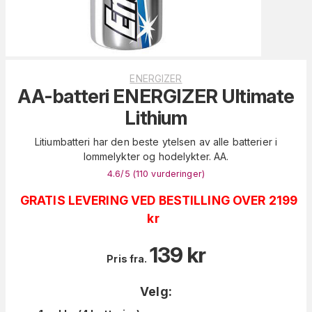
ENERGIZER
AA-batteri ENERGIZER Ultimate
Lithium
Litiumbatteri har den beste ytelsen av alle batterier i
lommelykter og hodelykter. AA.
4.6
/5 (
110
vurderinger
)
GRATIS LEVERING VED BESTILLING OVER 2199
kr
139
kr
Pris fra.
Velg: