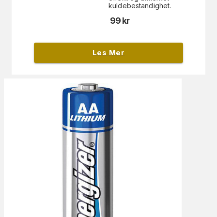
kuldebestandighet.
99
kr
Les Mer