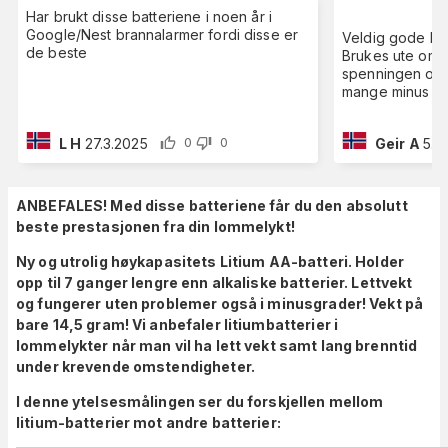
Har brukt disse batteriene i noen år i
Google/Nest brannalarmer fordi disse er
Veldig gode batt
de beste
Brukes ute om 
spenningen og 
mange minus gr
L H
27.3.2025
Geir A
5.1
0
0
ANBEFALES! Med disse batteriene får du den absolutt
beste prestasjonen fra din lommelykt!
Ny og utrolig høykapasitets Litium AA-batteri. Holder
opp til 7 ganger lengre enn alkaliske batterier. Lettvekt
og fungerer uten problemer også i minusgrader! Vekt på
bare 14,5 gram! Vi anbefaler litiumbatterier i
lommelykter når man vil ha lett vekt samt lang brenntid
under krevende omstendigheter.
I denne ytelsesmålingen ser du forskjellen mellom
litium-batterier mot andre batterier: