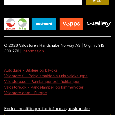
MED
©
2026
Valostore /
Handshake Norway AS
|
Org. nr:
915
300 278
|
Informasjon
Autodude - Bilpleie og bilvoks
Valostore.fi - Pohjoismaiden suurin valokauppa
Valostore.se - Pannlampor och ficklampor
Valostore.dk - Pandelamper og lommelygter
Valostore.com - Europe
Endre innstillinger for informasjonskapsler