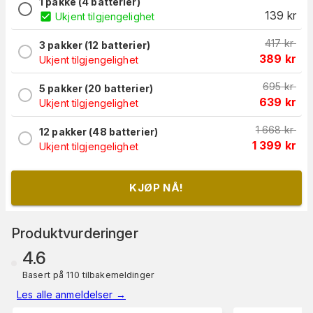
1 pakke (4 batterier)
139
kr
Ukjent tilgjengelighet
417
kr
3 pakker (12 batterier)
389
kr
Ukjent tilgjengelighet
695
kr
5 pakker (20 batterier)
639
kr
Ukjent tilgjengelighet
1 668
kr
12 pakker (48 batterier)
1 399
kr
Ukjent tilgjengelighet
KJØP NÅ!
Produktvurderinger
4.6
Basert på 110 tilbakemeldinger
Les alle anmeldelser
→