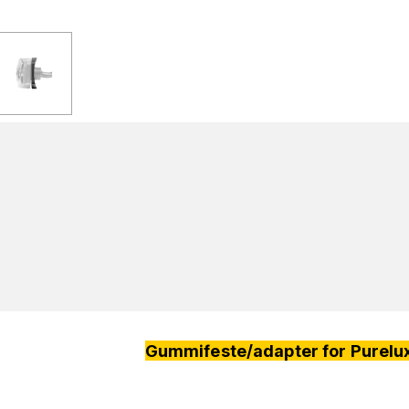
Gummifeste/adapter for Purelux 