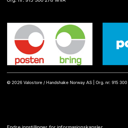
Org. nr:
915 300 278
MVA
©
2026
Valostore /
Handshake Norway AS
|
Org. nr:
915 300
Endre innstillinger for informasjonskapsler