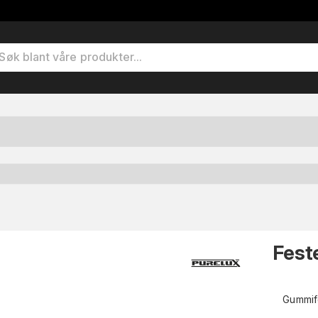
Fest
Gummife