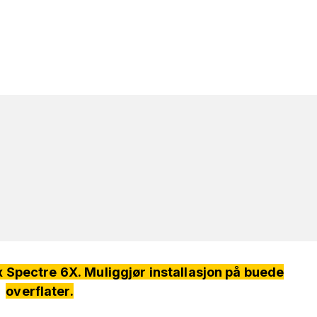
Spectre 6X. Muliggjør installasjon på buede
overflater.