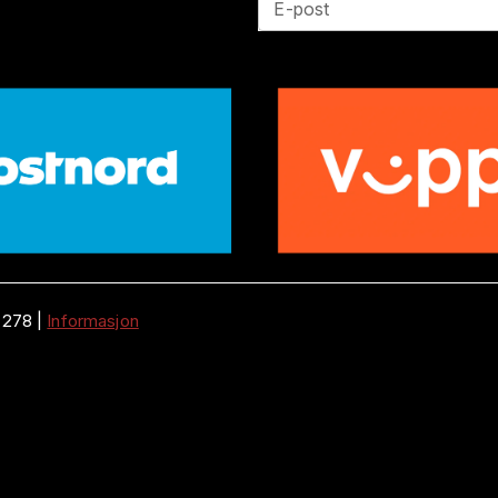
E-post
 278
|
Informasjon