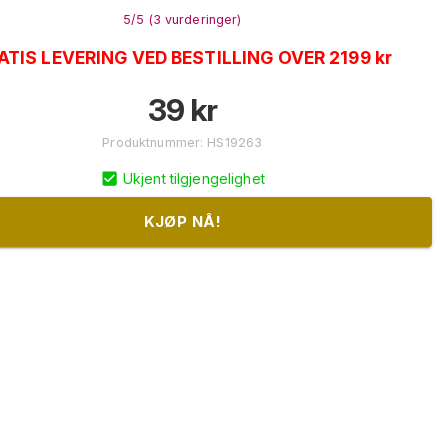
5
/5 (
3
vurderinger
)
ATIS LEVERING VED BESTILLING OVER 2199 kr
39
kr
Produktnummer
:
HS19263
Ukjent tilgjengelighet
KJØP NÅ!