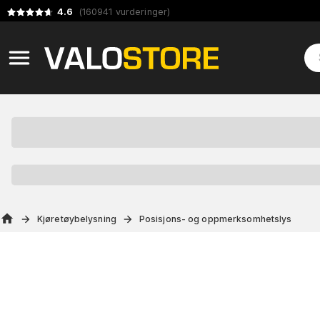
4.6
(
160941
vurderinger
)
Kjøretøybelysning
Posisjons- og oppmerksomhetslys