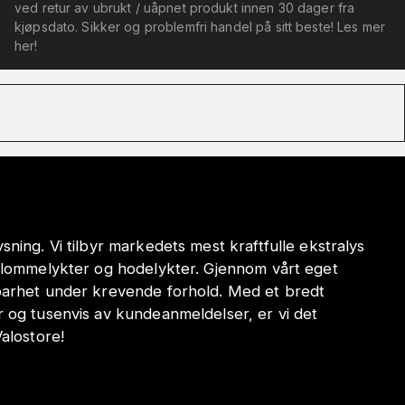
ved retur av ubrukt / uåpnet produkt innen 30 dager fra
kjøpsdato. Sikker og problemfri handel på sitt beste! Les mer
her!
sning. Vi tilbyr markedets mest kraftfulle ekstralys
e lommelykter og hodelykter. Gjennom vårt eget
dbarhet under krevende forhold. Med et bredt
r og tusenvis av kundeanmeldelser, er vi det
Valostore!