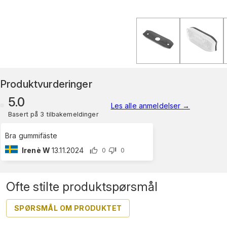
Produktvurderinger
5.0
Les alle anmeldelser
→
Basert på 3 tilbakemeldinger
Bra gummifäste
Irenè W
13.11.2024
0
0
Ofte stilte produktspørsmål
SPØRSMÅL OM PRODUKTET