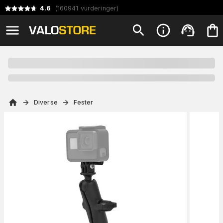
4.6
(
160941
vurderinger
)
Diverse
Fester