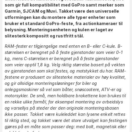
som gir full kompatibilitet med GoPro samt merker som
Garmin, SJCAM og Muvi. Takket være den universelle
utformingen kan du montere alle typer enheter som
bruker et standard GoPro-feste, fra actionkameraer til
belysning. Monteringsenheten og kulen er laget av
slitesterk kompositt og rustfritt stål.
RAM-fester er tilgjengelige med enten en B- eller C-kule. B-
størrelsen er beregnet på å feste gjenstander som veier 0-1
kg, mens C-størrelsen er beregnet på å feste gjenstander
som veier opptil 1,8 kg. Velg riktig størrelse basert på vekten
av gjenstanden som skal festes, og motstykket du har. RAM-
festene er produsert av slitesterke materialer av høy kvalitet,
og gir allsidige monteringsløsninger for biler og
anleggsmaskiner så vel som båter, snøscootere, ATV-er og
motorsykler. De små, men holdbare brakettene kan brukes til
en rekke ulike formål, for eksempel montering av arbeidslys
og varsellys på steder der den originale monteringsbasen
ikke passer. Takket være kuleleddet kan lysene enkelt rettes
til riktig sted, og takket være det store utvalget kan festingen
gjøres på en måte som passer deg: med bolt, magnetisk eller