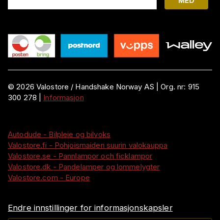
MED
©
2026
Valostore /
Handshake Norway AS
|
Org. nr:
915
300 278
|
Informasjon
Autodude - Bilpleie og bilvoks
Valostore.fi - Pohjoismaiden suurin valokauppa
Valostore.se - Pannlampor och ficklampor
Valostore.dk - Pandelamper og lommelygter
Valostore.com - Europe
Endre innstillinger for informasjonskapsler