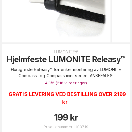
LUMONITE®
Hjelmfeste LUMONITE Releasy™
Hurtigfeste Releasy™ for enkel montering av LUMONITE
Compass- og Compass mini-serien. ANBEFALES!
4.3
/5 (
216
vurderinger
)
GRATIS LEVERING VED BESTILLING OVER 2199
kr
199
kr
Produktnummer
:
HS3719