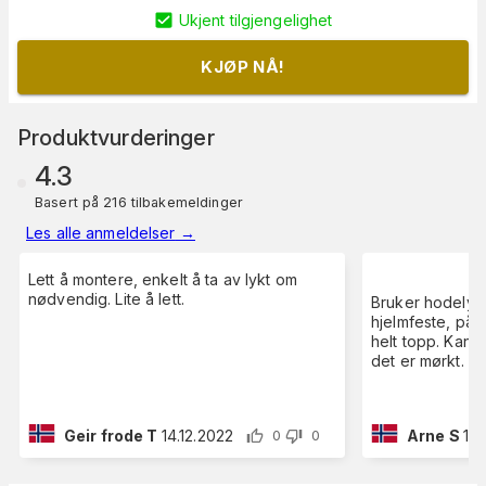
Ukjent tilgjengelighet
KJØP NÅ!
Produktvurderinger
4.3
Basert på 216 tilbakemeldinger
Les alle anmeldelser
→
Lett å montere, enkelt å ta av lykt om
nødvendig. Lite å lett.
Bruker hodely
hjelmfeste, på
helt topp. Kan 
det er mørkt.
Geir frode T
14.12.2022
Arne S
18.
0
0