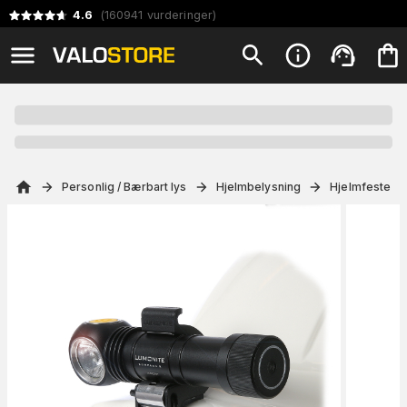
4.6
(
160941
vurderinger
)
Personlig / Bærbart lys
Hjelmbelysning
Hjelmfeste