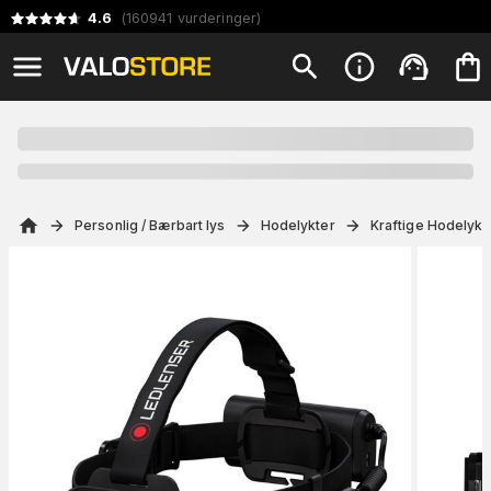
4.6
(
160941
vurderinger
)
Personlig / Bærbart lys
Hodelykter
Kraftige Hodelykt