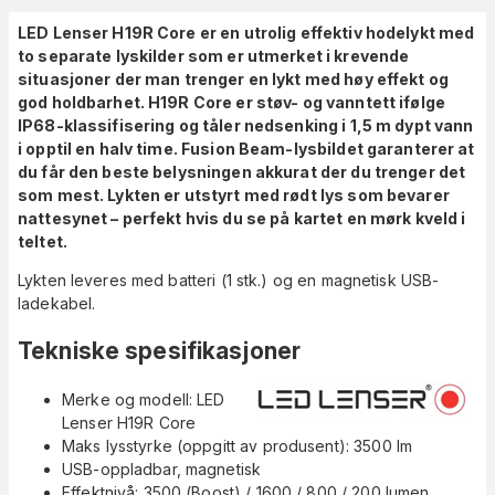
LED Lenser H19R Core er en utrolig effektiv hodelykt med
to separate lyskilder som er utmerket i krevende
situasjoner der man trenger en lykt med høy effekt og
god holdbarhet. H19R Core er støv- og vanntett ifølge
IP68-klassifisering og tåler nedsenking i 1,5 m dypt vann
i opptil en halv time. Fusion Beam-lysbildet garanterer at
du får den beste belysningen akkurat der du trenger det
som mest. Lykten er utstyrt med rødt lys som bevarer
nattesynet – perfekt hvis du se på kartet en mørk kveld i
teltet.
Lykten leveres med batteri (1 stk.) og en magnetisk USB-
ladekabel.
Tekniske spesifikasjoner
Merke og modell: LED
Lenser H19R Core
Maks lysstyrke (oppgitt av produsent): 3500 lm
USB-oppladbar, magnetisk
Effektnivå: 3500 (Boost) / 1600 / 800 / 200 lumen