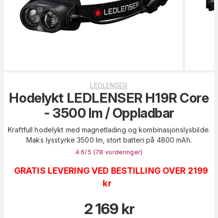
LEDLENSER
Hodelykt LEDLENSER H19R Core
- 3500 lm / Oppladbar
Kraftfull hodelykt med magnetlading og kombinasjonslysbilde.
Maks lysstyrke 3500 lm, stort batteri på 4800 mAh.
4.6
/5 (
78
vurderinger
)
GRATIS LEVERING VED BESTILLING OVER 2199
kr
2 169
kr