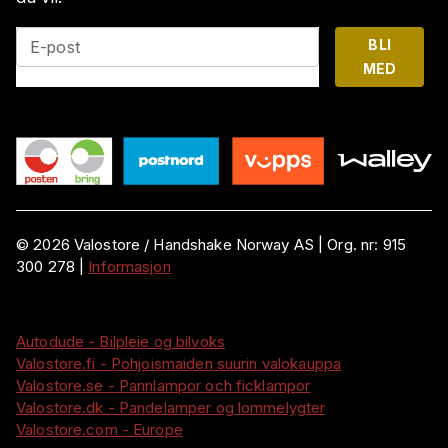
BLI
E-post
MED
©
2026
Valostore /
Handshake Norway AS
|
Org. nr:
915
300 278
|
Informasjon
Autodude - Bilpleie og bilvoks
Valostore.fi - Pohjoismaiden suurin valokauppa
Valostore.se - Pannlampor och ficklampor
Valostore.dk - Pandelamper og lommelygter
Valostore.com - Europe