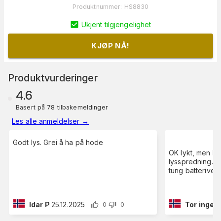
Produktnummer
:
HS8830
Ukjent tilgjengelighet
KJØP NÅ!
Produktvurderinger
4.6
Basert på 78 tilbakemeldinger
Les alle anmeldelser
→
Godt lys. Grei å ha på hode
OK lykt, men lit
lysspredning. 
tung batterivekt
Idar P
25.12.2025
Tor inge B
0
0