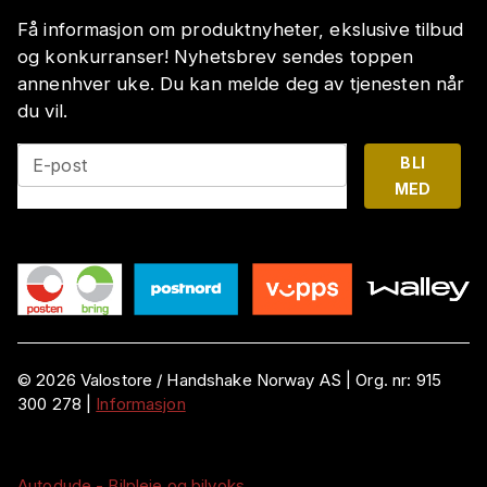
Få informasjon om produktnyheter, ekslusive tilbud
og konkurranser! Nyhetsbrev sendes toppen
annenhver uke. Du kan melde deg av tjenesten når
du vil.
BLI
E-post
MED
©
2026
Valostore /
Handshake Norway AS
|
Org. nr:
915
300 278
|
Informasjon
Autodude - Bilpleie og bilvoks