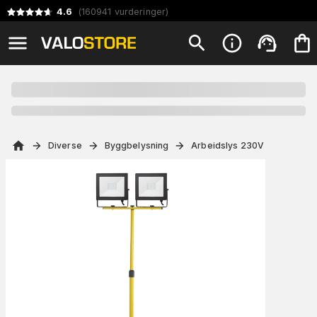
4.6
(
160941
vurderinger
)
Diverse
Byggbelysning
Arbeidslys 230V