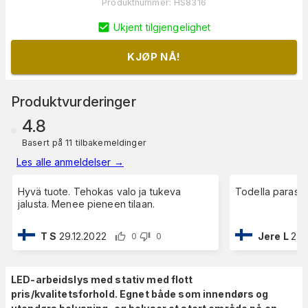
Produktnummer
:
HS8316
Ukjent tilgjengelighet
KJØP NÅ!
Produktvurderinger
4.8
Basert på 11 tilbakemeldinger
Les alle anmeldelser
→
Hyvä tuote. Tehokas valo ja tukeva
Todella paras v
jalusta. Menee pieneen tilaan.
T S
29.12.2022
Jere L
2.9
0
0
LED-arbeidslys med stativ med flott
pris/kvalitetsforhold. Egnet både som innendørs og