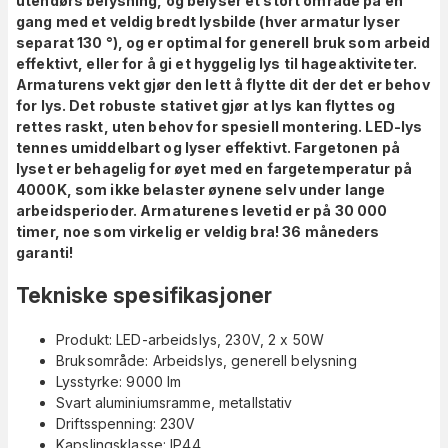
utendørs belysning, og belyser et stort område på en
gang med et veldig bredt lysbilde (hver armatur lyser
separat 130 °), og er optimal for generell bruk som arbeid
effektivt, eller for å gi et hyggelig lys til hageaktiviteter.
Armaturens vekt gjør den lett å flytte dit der det er behov
for lys. Det robuste stativet gjør at lys kan flyttes og
rettes raskt, uten behov for spesiell montering. LED-lys
tennes umiddelbart og lyser effektivt. Fargetonen på
lyset er behagelig for øyet med en fargetemperatur på
4000K, som ikke belaster øynene selv under lange
arbeidsperioder. Armaturenes levetid er på 30 000
timer, noe som virkelig er veldig bra! 36 måneders
garanti!
Tekniske spesifikasjoner
Produkt: LED-arbeidslys, 230V, 2 x 50W
Bruksområde: Arbeidslys, generell belysning
Lysstyrke: 9000 lm
Svart aluminiumsramme, metallstativ
Driftsspenning: 230V
Kapslingsklasse: IP44