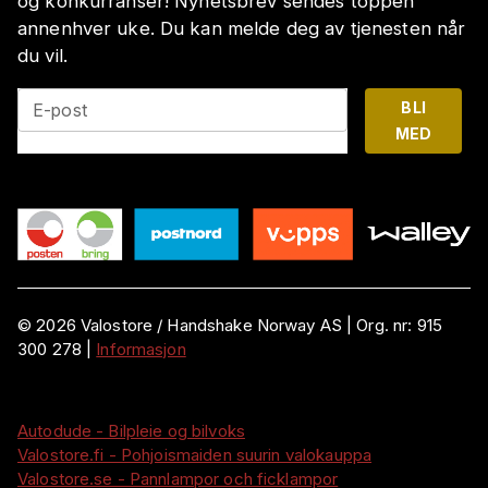
og konkurranser! Nyhetsbrev sendes toppen
annenhver uke. Du kan melde deg av tjenesten når
du vil.
BLI
E-post
MED
©
2026
Valostore /
Handshake Norway AS
|
Org. nr:
915
300 278
|
Informasjon
Autodude - Bilpleie og bilvoks
Valostore.fi - Pohjoismaiden suurin valokauppa
Valostore.se - Pannlampor och ficklampor