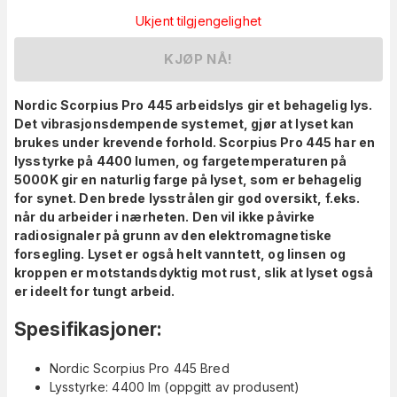
Ukjent tilgjengelighet
KJØP NÅ!
Nordic Scorpius Pro 445 arbeidslys gir et behagelig lys.
Det vibrasjonsdempende systemet, gjør at lyset kan
brukes under krevende forhold. Scorpius Pro 445 har en
lysstyrke på 4400 lumen, og fargetemperaturen på
5000K gir en naturlig farge på lyset, som er behagelig
for synet. Den brede lysstrålen gir god oversikt, f.eks.
når du arbeider i nærheten. Den vil ikke påvirke
radiosignaler på grunn av den elektromagnetiske
forsegling. Lyset er også helt vanntett, og linsen og
kroppen er motstandsdyktig mot rust, slik at lyset også
er ideelt
for tungt arbeid.
Spesifikasjoner:
Nordic Scorpius Pro 445 Bred
Lysstyrke: 4400 lm (oppgitt av produsent)