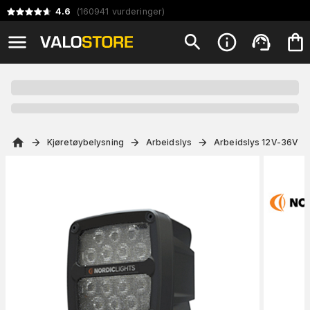
4.6
(
160941
vurderinger
)
Kjøretøybelysning
Arbeidslys
Arbeidslys 12V-36V