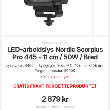
NORDIC LIGHTS
LED-arbeidslys Nordic Scorpius
Pro 445 - 11 cm / 50W / Bred
Lysstyrke : 4400 lm Lyskjegle : Bred Mål : 108 mm x 108 mm
Fargetemperatur: 5000K
5
/5 (
2
vurderinger
)
GRATIS FRAKT FOR DETTE PRODUKTET
2 879
kr
Produktnummer
:
HS6229