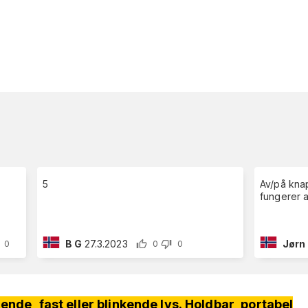
5
Av/på knap
fungerer al
B G
27.3.2023
Jørn
0
0
0
de, fast eller blinkende lys. Holdbar, portabel