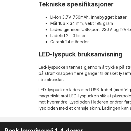
Tekniske spesifikasjoner
Li-ion 3,7V 750mAh, innebygget batteri
Mål 106 x 34 mm, vekt 198 gram
Lades gjennom USB-port. 230V og 12V-bil
Ladetid 2 - 3 timer
Garanti 24 måneder
LED-lyspuck bruksanvisning
Led-lyspucken tennes gjennom å trykke på st
på strømknappen flere ganger til ønsket lyse
i 5 sekunder.
LED-lyspucken lades med USB-kabel (medfølge
magnetiskt mot LED-lyspucken slik at plusspol
mot hverandre. Lysdioden i laderen endrer farge
lysdioden med et oransje skinn. Ladingen kan a
Rask levering på 1-4 dager