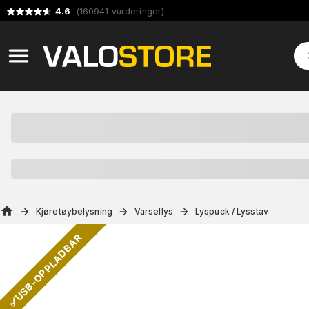
4.6
(
160941
vurderinger
)
Kjøretøybelysning
Varsellys
Lyspuck / Lysstav
✅USB-OPPLADBAR