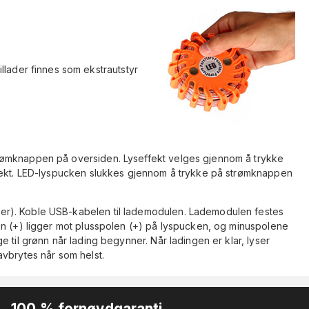
lader finnes som ekstrautstyr
rømknappen på oversiden. Lyseffekt velges gjennom å trykke
ffekt. LED-lyspucken slukkes gjennom å trykke på strømknappen
r). Koble USB-kabelen til lademodulen. Lademodulen festes
en (+) ligger mot plusspolen (+) på lyspucken, og minuspolene
 til grønn når lading begynner. Når ladingen er klar, lyser
vbrytes når som helst.
100 % fornøydgaranti