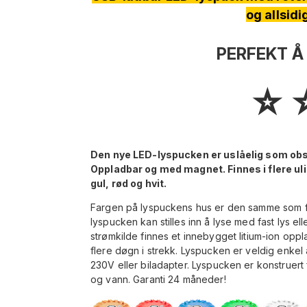
og allsid
PERFEKT Å 
⭐️ ⭐
Den nye LED-lyspucken er uslåelig som obse
Oppladbar og med magnet. Finnes i flere ulik
gul, rød og hvit.
Fargen på lyspuckens hus er den samme som fa
lyspucken kan stilles inn å lyse med fast lys ell
strømkilde finnes et innebygget litium-ion oppla
flere døgn i strekk. Lyspucken er veldig enkel
230V eller biladapter. Lyspucken er konstruert f
og vann. Garanti 24 måneder!