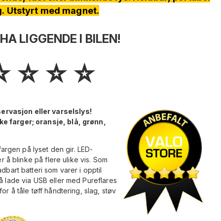
ig. Utstyrt med magnet.
HA LIGGENDE I BILEN!
️ ⭐️ ⭐️ ⭐️
rvasjon eller varselslys!
e farger; oransje, blå, grønn,
rgen på lyset den gir. LED-
er å blinke på flere ulike vis. Som
dbart batteri som varer i opptil
 å lade via USB eller med Pureflares
or å tåle tøff håndtering, slag, støv