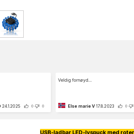
Veldig fornøyd....
D
24.1.2025
Else marie V
17.8.2023
0
0
0
USB-ladbar LED-lyspuck med roteren