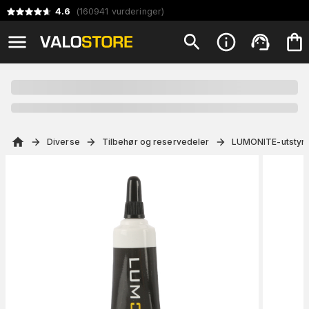
4.6
(
160941
vurderinger
)
Diverse
Tilbehør og reservedeler
LUMONITE-utstyr