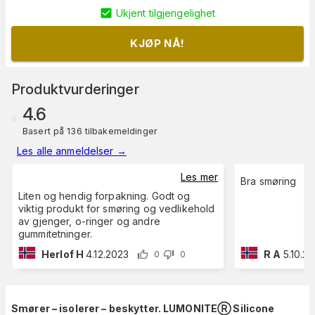
Ukjent tilgjengelighet
KJØP NÅ!
Produktvurderinger
4.6
Basert på 136 tilbakemeldinger
Les alle anmeldelser
→
Les mer
Bra smøring
Liten og hendig forpakning. Godt og
viktig produkt for smøring og vedlikehold
av gjenger, o-ringer og andre
gummitetninger.
Herlof H
4.12.2023
R A
5.10.2
0
0
Smører – isolerer – beskytter. LUMONITEⓇ Silicone