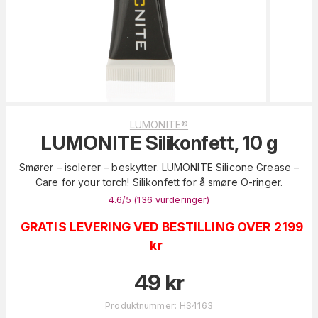
LUMONITE®
LUMONITE Silikonfett, 10 g
Smører – isolerer – beskytter. LUMONITE Silicone Grease –
Care for your torch! Silikonfett for å smøre O-ringer.
4.6
/5 (
136
vurderinger
)
GRATIS LEVERING VED BESTILLING OVER 2199
kr
49
kr
Produktnummer
:
HS4163