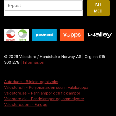
BLI
E-post
MED
©
2026
Valostore /
Handshake Norway AS
|
Org. nr:
915
300 278
|
Informasjon
Autodude - Bilpleie og bilvoks
Valostore.fi - Pohjoismaiden suurin valokauppa
Valostore.se - Pannlampor och ficklampor
Valostore.dk - Pandelamper og lommelygter
Valostore.com - Europe