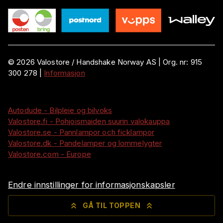
©
2026
Valostore /
Handshake Norway AS
|
Org. nr:
915
300 278
|
Informasjon
Autodude - Bilpleie og bilvoks
Valostore.fi - Pohjoismaiden suurin valokauppa
Valostore.se - Pannlampor och ficklampor
Valostore.dk - Pandelamper og lommelygter
Valostore.com - Europe
Endre innstillinger for informasjonskapsler
GÅ TIL TOPPEN