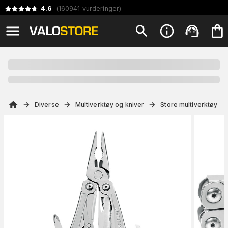
4.6
(
160941
vurderinger
)
Diverse
Multiverktøy og kniver
Store multiverktøy