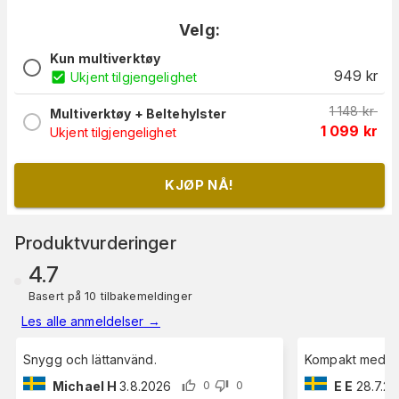
Velg:
Kun multiverktøy
949
kr
Ukjent tilgjengelighet
1 148
kr
Multiverktøy + Beltehylster
1 099
kr
Ukjent tilgjengelighet
KJØP NÅ!
Produktvurderinger
4.7
Basert på 10 tilbakemeldinger
Les alle anmeldelser
→
Snygg och lättanvänd.
Kompakt med bå
Michael H
3.8.2026
E E
28.7.2
0
0