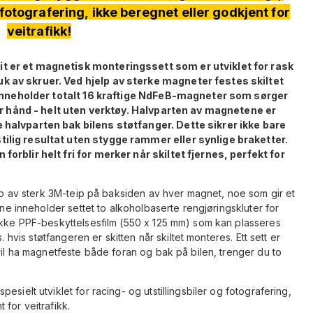
 fotografering, ikke beregnet eller godkjent for
veitrafikk!
t er et magnetisk monteringssett som er utviklet for rask
k av skruer. Ved hjelp av sterke magneter festes skiltet
et inneholder totalt 16 kraftige NdFeB-magneter som sørger
 for hånd - helt uten verktøy. Halvparten av magnetene er
 halvparten bak bilens støtfanger. Dette sikrer ikke bare
ilig resultat uten stygge rammer eller synlige braketter.
orblir helt fri for merker når skiltet fjernes, perfekt for
elp av sterk 3M-teip på baksiden av hver magnet, noe som gir et
ene inneholder settet to alkoholbaserte rengjøringskluter for
tykke PPF-beskyttelsesfilm (550 x 125 mm) som kan plasseres
. hvis støtfangeren er skitten når skiltet monteres. Ett sett er
vil ha magnetfeste både foran og bak på bilen, trenger du to
esielt utviklet for racing- og utstillingsbiler og fotografering,
for veitrafikk.