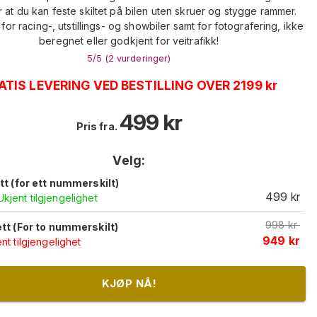
 at du kan feste skiltet på bilen uten skruer og stygge rammer.
for racing-, utstillings- og showbiler samt for fotografering, ikke
beregnet eller godkjent for veitrafikk!
5
/5 (
2
vurderinger
)
ATIS LEVERING VED BESTILLING OVER 2199 kr
499
kr
Pris fra.
Velg:
ett (for ett nummerskilt)
499
kr
Ukjent tilgjengelighet
998
kr
ett (For to nummerskilt)
949
kr
nt tilgjengelighet
KJØP NÅ!