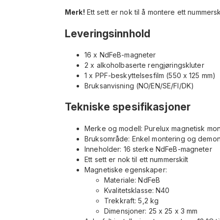
Merk!
Ett sett er nok til å montere ett nummers
Leveringsinnhold
16 x NdFeB-magneter
2 x alkoholbaserte rengjøringskluter
1 x PPF-beskyttelsesfilm (550 x 125 mm)
Bruksanvisning (NO/EN/SE/FI/DK)
Tekniske spesifikasjoner
Merke og modell: Purelux magnetisk monter
Bruksområde: Enkel montering og demont
Inneholder: 16 sterke NdFeB-magneter
Ett sett er nok til ett nummerskilt
Magnetiske egenskaper:
Materiale: NdFeB
Kvalitetsklasse: N40
Trekkraft: 5,2 kg
Dimensjoner: 25 x 25 x 3 mm