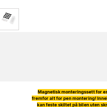
Magnetisk monteringssett for en
fremfor alt for pen montering! Inn
kan feste skiltet på bilen uten 