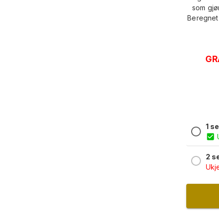
som gjør
Beregnet 
GR
1 s
2 s
Ukje