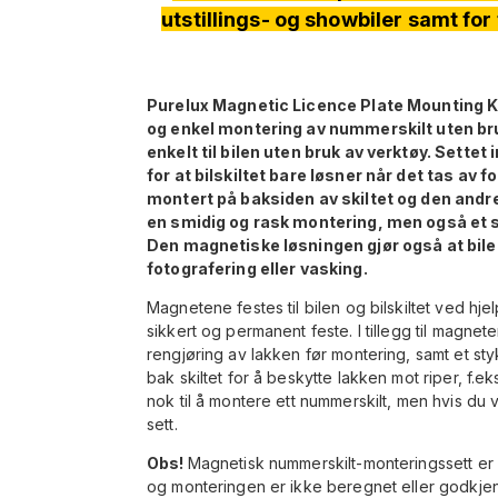
utstillings- og showbiler samt for
Purelux Magnetic Licence Plate Mounting Ki
og enkel montering av nummerskilt uten bru
enkelt til bilen uten bruk av verktøy. Sett
for at bilskiltet bare løsner når det tas av
montert på baksiden av skiltet og den andre
en smidig og rask montering, men også et st
Den magnetiske løsningen gjør også at bilen f
fotografering eller vasking.
Magnetene festes til bilen og bilskiltet ved hj
sikkert og permanent feste. I tillegg til magnet
rengjøring av lakken før montering, samt et s
bak skiltet for å beskytte lakken mot riper, f.eks
nok til å montere ett nummerskilt, men hvis du 
sett.
Obs!
Magnetisk nummerskilt-monteringssett er sp
og monteringen er ikke beregnet eller godkjent 