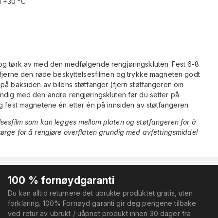
il +30 °C
 og tørk av med den medfølgende rengjøringskluten. Fest 6-8
å fjerne den røde beskyttelsesfilmen og trykke magneten godt
på baksiden av bilens støtfanger (fjern støtfangeren om
undig med den andre rengjøringskluten før du setter på
g fest magnetene én etter én på innsiden av støtfangeren.
lsesfilm som kan legges mellom platen og støtfangeren for å
sørge for å rengjøre overflaten grundig med avfettingsmiddel
100 % fornøydgaranti
Du kan alltid returnere det ubrukte produktet gratis, uten
forklaring. 100% Fornøyd garanti gir deg pengene tilbake
ved retur av ubrukt / uåpnet produkt innen 30 dager fra