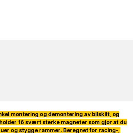
kel montering og demontering av bilskilt, og
eholder 16 svært sterke magneter som gjør at du
skruer og stygge rammer. Beregnet for racing-,