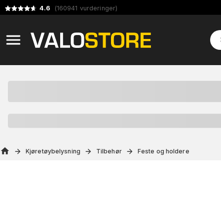
4.6
(
160941
vurderinger
)
Kjøretøybelysning
Tilbehør
Feste og holdere