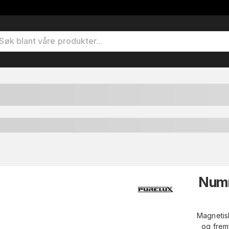
Numm
Magnetisk
og frem