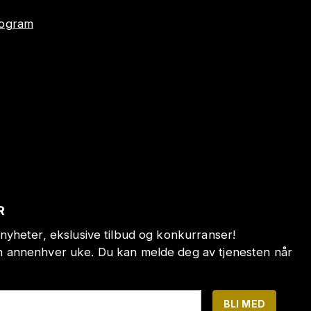
program
R
nyheter, ekslusive tilbud og konkurranser!
annenhver uke. Du kan melde deg av tjenesten når
BLI MED