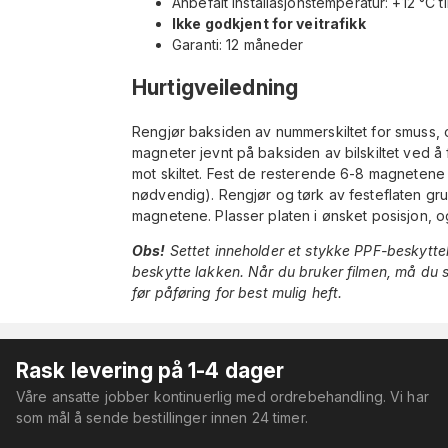
Anbefalt installasjonstemperatur: +12 °C t
Ikke godkjent for veitrafikk
Garanti: 12 måneder
Hurtigveiledning
Rengjør baksiden av nummerskiltet for smuss,
magneter jevnt på baksiden av bilskiltet ved 
mot skiltet. Fest de resterende 6-8 magnetene 
nødvendig). Rengjør og tørk av festeflaten gr
magnetene. Plasser platen i ønsket posisjon, o
Obs!
Settet inneholder et stykke PPF-beskytte
beskytte lakken. Når du bruker filmen, må du 
før påføring for best mulig heft.
Rask levering på 1-4 dager
Våre ansatte jobber kontinuerlig med ordrebehandling. Vi har
som mål å sende bestillinger innen 24 timer.