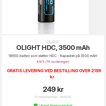
OLIGHT
OLIGHT HDC, 3500 mAh
18650-batteri som støtter HDC - Kapasitet på 3500 mAh!
4.6
/5 (
76
vurderinger
)
GRATIS LEVERING VED BESTILLING OVER 2199
kr
249
kr
Produktnummer
:
HS5035
Ukjent tilgjengelighet