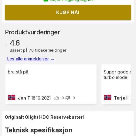
KJØP NÅ!
Produktvurderinger
4.6
Basert på 76 tilbakemeldinger
Les alle anmeldelser
→
bra stå på
Super gode de 
turbo mode
Jon T
18.10.2021
Terje H
21
0
0
Originalt Olight HDC Reservebatteri
Teknisk spesifikasjon