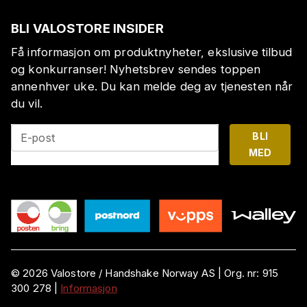
BLI VALOSTORE INSIDER
Få informasjon om produktnyheter, ekslusive tilbud
og konkurranser! Nyhetsbrev sendes toppen
annenhver uke. Du kan melde deg av tjenesten når
du vil.
BLI
E-post
MED
©
2026
Valostore /
Handshake Norway AS
|
Org. nr:
915
300 278
|
Informasjon