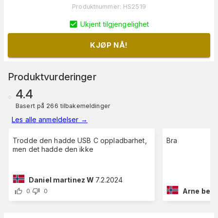
Produktnummer
:
HS2519
Ukjent tilgjengelighet
KJØP NÅ!
Produktvurderinger
4.4
Basert på 266 tilbakemeldinger
Les alle anmeldelser
→
Trodde den hadde USB C oppladbarhet,
Bra
men det hadde den ikke
Daniel martinez W
7.2.2024
Arne bend
0
0