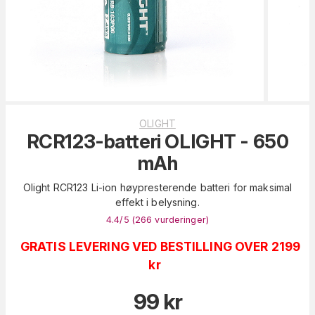
OLIGHT
RCR123-batteri OLIGHT - 650
mAh
Olight RCR123 Li-ion høypresterende batteri for maksimal
effekt i belysning.
4.4
/5 (
266
vurderinger
)
GRATIS LEVERING VED BESTILLING OVER 2199
kr
99
kr