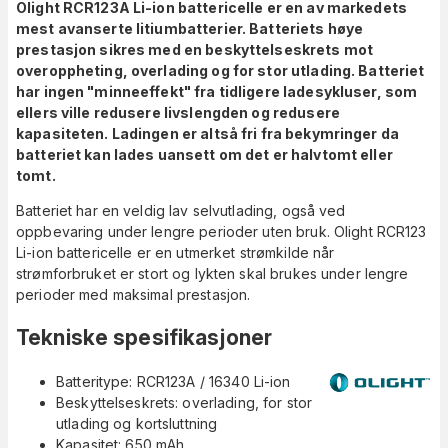
Olight RCR123A Li-ion battericelle er en av markedets
mest avanserte litiumbatterier. Batteriets høye
prestasjon sikres med en beskyttelseskrets mot
overoppheting, overlading og for stor utlading. Batteriet
har ingen "minneeffekt" fra tidligere ladesykluser, som
ellers ville redusere livslengden og redusere
kapasiteten. Ladingen er altså fri fra bekymringer da
batteriet kan lades uansett om det er halvtomt eller
tomt.
Batteriet har en veldig lav selvutlading, også ved
oppbevaring under lengre perioder uten bruk. Olight RCR123
Li-ion battericelle er en utmerket strømkilde når
strømforbruket er stort og lykten skal brukes under lengre
perioder med maksimal prestasjon.
Tekniske spesifikasjoner
Batteritype: RCR123A / 16340 Li-ion
Beskyttelseskrets: overlading, for stor
utlading og kortsluttning
Kapasitet: 650 mAh