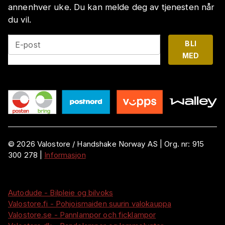
annenhver uke. Du kan melde deg av tjenesten når
du vil.
BLI
E-post
MED
©
2026
Valostore /
Handshake Norway AS
|
Org. nr:
915
300 278
|
Informasjon
Autodude - Bilpleie og bilvoks
Valostore.fi - Pohjoismaiden suurin valokauppa
Valostore.se - Pannlampor och ficklampor