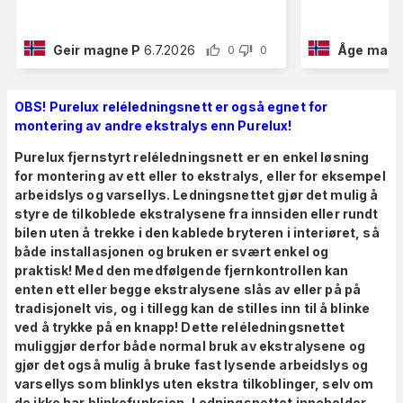
Geir magne P
6.7.2026
Åge malvi
0
0
OBS! Purelux reléledningsnett er også egnet for
montering av andre ekstralys enn Purelux!
Purelux fjernstyrt reléledningsnett er en enkel løsning
for montering av ett eller to ekstralys, eller for eksempel
arbeidslys og varsellys. Ledningsnettet gjør det mulig å
styre de tilkoblede ekstralysene fra innsiden eller rundt
bilen uten å trekke i den kablede bryteren i interiøret, så
både installasjonen og bruken er svært enkel og
praktisk! Med den medfølgende fjernkontrollen kan
enten ett eller begge ekstralysene slås av eller på på
tradisjonelt vis, og i tillegg kan de stilles inn til å blinke
ved å trykke på en knapp! Dette reléledningsnettet
muliggjør derfor både normal bruk av ekstralysene og
gjør det også mulig å bruke fast lysende arbeidslys og
varsellys som blinklys uten ekstra tilkoblinger, selv om
de ikke har blinkefunksjon. Ledningsnettet inneholder