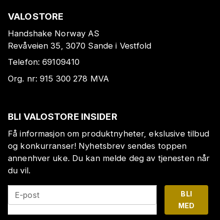
VALOSTORE
Handshake Norway AS
Revåveien 35, 3070 Sande i Vestfold
Telefon:
69109410
Org. nr:
915 300 278
MVA
BLI VALOSTORE INSIDER
Få informasjon om produktnyheter, ekslusive tilbud
og konkurranser! Nyhetsbrev sendes toppen
annenhver uke. Du kan melde deg av tjenesten når
du vil.
BLI
E-post
MED