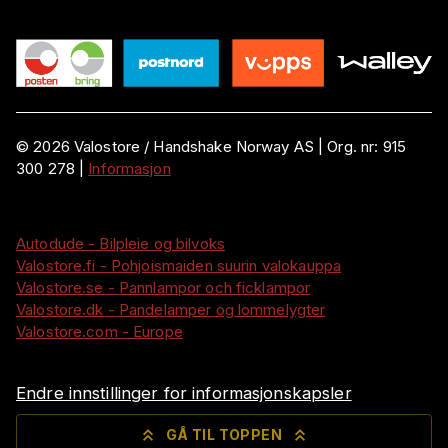
©
2026
Valostore /
Handshake Norway AS
|
Org. nr:
915
300 278
|
Informasjon
Autodude - Bilpleie og bilvoks
Valostore.fi - Pohjoismaiden suurin valokauppa
Valostore.se - Pannlampor och ficklampor
Valostore.dk - Pandelamper og lommelygter
Valostore.com - Europe
Endre innstillinger for informasjonskapsler
GÅ TIL TOPPEN