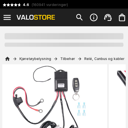
4.6
(
160941
vurderinger
)
Kjøretøybelysning
Tilbehør
Relé, Canbus og kabler