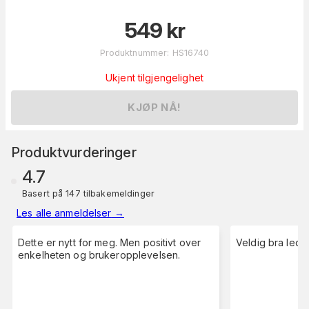
549
kr
Produktnummer
:
HS16740
Ukjent tilgjengelighet
KJØP NÅ!
Produktvurderinger
4.7
Basert på 147 tilbakemeldinger
Les alle anmeldelser
→
Dette er nytt for meg. Men positivt over
Veldig bra ledn
enkelheten og brukeropplevelsen.