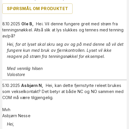
SPØRSMÅL OM PRODUKTET
8.10.2025
Ole B
,
Hei. Vil denne fungere greit med strøm fra
tenningsnøkkel. Altså slik at lys slukkes og tennes med tenning
av/på?
Hei, for at lyset skal skru seg av og på med denne så vil det
fungere kun med bruk av fjernkontrollen. Lyset vil ikke
reagere på strøm fra tenningsnøkkel for eksempel.
Med vennlig hilsen
Valostore
5.10.2025
Asbjørn N
,
Hei, kan dette fjernstyrte releet brukes
som vekselkontakt? Det betyr at både NC og NO sammen med
COM må være tilgjengelig.
Mvh
Asbjørn Nesse
Hei,