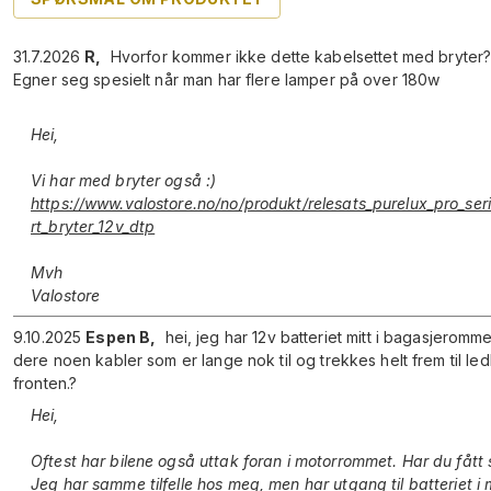
31.7.2026
R
,
Hvorfor kommer ikke dette kabelsettet med bryter
Egner seg spesielt når man har flere lamper på over 180w
Hei,
Vi har med bryter også :)
https://www.valostore.no/no/produkt/relesats_purelux_pro_ser
rt_bryter_12v_dtp
Mvh
Valostore
9.10.2025
Espen B
,
hei, jeg har 12v batteriet mitt i bagasjeromme
dere noen kabler som er lange nok til og trekkes helt frem til led
fronten.?
Hei,
Oftest har bilene også uttak foran i motorrommet. Har du fått 
Jeg har samme tilfelle hos meg, men har utgang til batteriet 