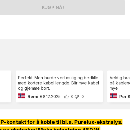
KJØP NÅ!
Perfekt. Men burde vert mulig og bedtille
Veldig br
med kortere kabel lengde. Blir mye kabel
på kablene
og gjemme bort.
mye
Remi E
8.12.2025
Per 
0
0
kontakt for å koble til bl.a. Purelux-ekstralys.
g av ekstralys! Maks belastning 480 W.