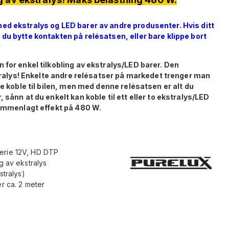
ed ekstralys og LED barer av andre produsenter. Hvis ditt
du bytte kontakten på relésatsen, eller bare klippe bort
!
 for enkel tilkobling av ekstralys/LED barer. Den
kstralys! Enkelte andre relésatser på markedet trenger man
ne koble til bilen, men med denne relésatsen er alt du
sånn at du enkelt kan koble til ett eller to ekstralys/LED
sammenlagt effekt på 480 W.
Serie 12V, HD DTP
g av ekstralys
stralys)
er ca. 2 meter