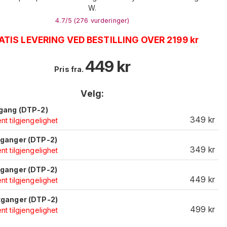
W.
4.7
/5 (
276
vurderinger
)
ATIS LEVERING VED BESTILLING OVER 2199 kr
449
kr
Pris fra.
Velg:
tgang (DTP-2)
349
kr
nt tilgjengelighet
tganger (DTP-2)
349
kr
nt tilgjengelighet
tganger (DTP-2)
449
kr
nt tilgjengelighet
tganger (DTP-2)
499
kr
nt tilgjengelighet