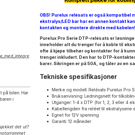
OBS! Purelux relésats er også kompatibel m
?
ekstralys/LED bar har en annen kontakt kan 
kontakten og montere direkte med kabelen
Purelux Pro Serie DTP-relésats er løsningen
inneholder alt du trenger for å koble til e
ofte å kjøpe tilbehør og kontakter for å kun
ie_med_integre
trenger inkludert.
Den har to DTP-kontakter, 
barer. Sikringen er på 50A, og tåler av en 
Tekniske spesifikasjoner
Merke og modell: Relésats Purelux Pro 
t på bilen. Har
Bruksanvisning: Ledningsnett for tilkoblin
baren i
Utganger: 1-4 x DTP (for 1, 2, 3 eller 4 ek
Kabellengden fra reléet til ekstralysene 
Egnet for 12V spenning
Garanti: 12 måneder
sjekket det ut?
i motorrommet