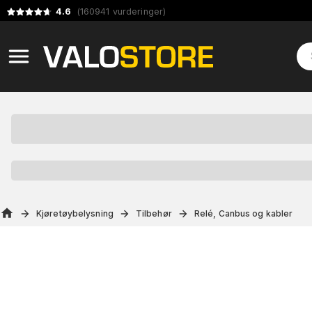
4.6
(
160941
vurderinger
)
Kjøretøybelysning
Tilbehør
Relé, Canbus og kabler