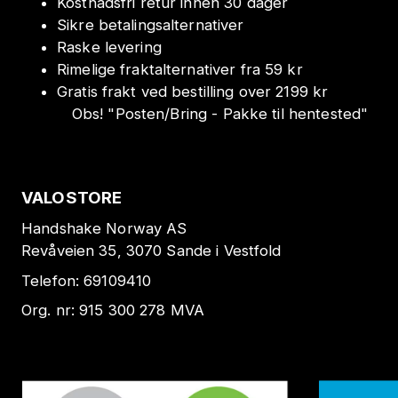
Kostnadsfri retur innen 30 dager
Sikre betalingsalternativer
Raske levering
Rimelige fraktalternativer fra 59 kr
Gratis frakt ved bestilling over 2199 kr
Obs!
"
Posten/Bring - Pakke til hentested
"
VALOSTORE
Handshake Norway AS
Revåveien 35, 3070 Sande i Vestfold
Telefon:
69109410
Org. nr:
915 300 278
MVA