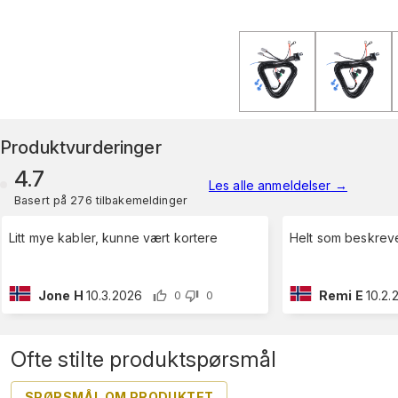
Produktvurderinger
4.7
Les alle anmeldelser
→
Basert på 276 tilbakemeldinger
Litt mye kabler, kunne vært kortere
Helt som beskreve
Jone H
10.3.2026
Remi E
10.2.
0
0
Ofte stilte produktspørsmål
SPØRSMÅL OM PRODUKTET