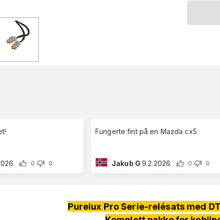
t!
Fungerte fint på en Mazda cx5
2026
Jakub G
9.2.2026
0
0
0
0
Purelux Pro Serie-relésats med DTP-
Komplett pakke for koblin