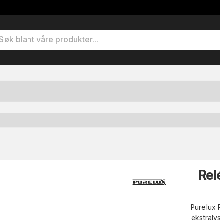
Rel
Purelux P
ekstraly