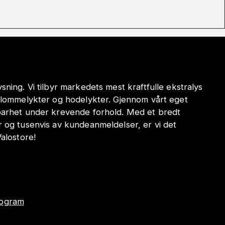
sning. Vi tilbyr markedets mest kraftfulle ekstralys
e lommelykter og hodelykter. Gjennom vårt eget
dbarhet under krevende forhold. Med et bredt
r og tusenvis av kundeanmeldelser, er vi det
Valostore!
program