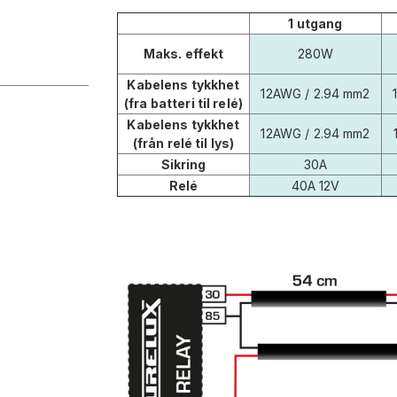
1 utgang
Maks. effekt
280W
Kabelens tykkhet
12AWG / 2.94 mm2
(fra batteri til relé)
Kabelens tykkhet
12AWG / 2.94 mm2
(från relé til lys)
Sikring
30A
Relé
40A 12V