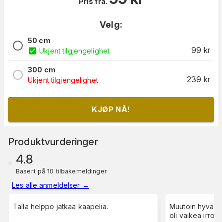
Pris fra.
Velg:
50 cm
99
kr
Ukjent tilgjengelighet
300 cm
239
kr
Ukjent tilgjengelighet
KJØP NÅ!
Produktvurderinger
4.8
Basert på 10 tilbakemeldinger
Les alle anmeldelser
→
Tällä helppo jatkaa kaapelia.
Muutoin hyvä ja
oli vaikea irroitt