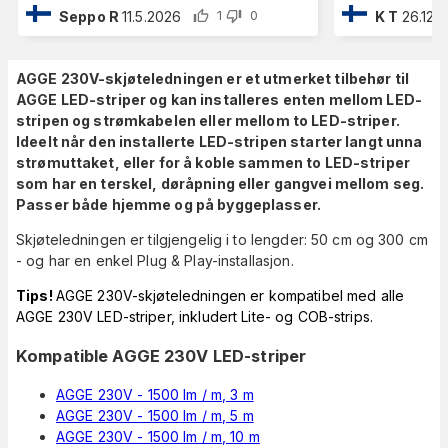
Seppo R
11.5.2026
K T
26.12.
1
0
AGGE 230V-skjøteledningen er et utmerket tilbehør til
AGGE LED-striper
og kan installeres enten mellom LED-
stripen og strømkabelen eller mellom to LED-striper.
Ideelt når den installerte LED-stripen starter langt unna
strømuttaket, eller for å koble sammen to LED-striper
som har en terskel, døråpning eller gangvei mellom seg.
Passer både hjemme og på byggeplasser.
Skjøteledningen er tilgjengelig i to lengder: 50 cm og 300 cm
- og har en enkel Plug & Play-installasjon.
Tips!
AGGE 230V-skjøteledningen er kompatibel med alle
AGGE 230V LED-striper, inkludert Lite- og COB-strips.
Kompatible AGGE 230V LED-striper
AGGE 230V - 1500 lm / m, 3 m
AGGE 230V - 1500 lm / m, 5 m
AGGE 230V - 1500 lm / m, 10 m