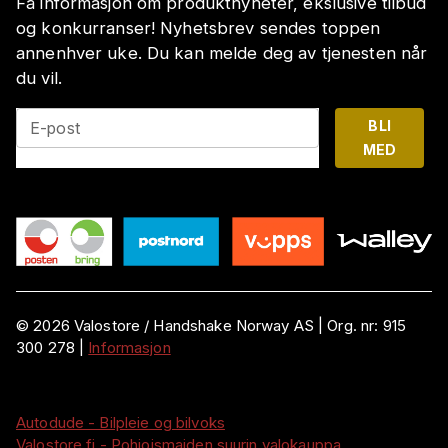
Få informasjon om produktnyheter, ekslusive tilbud
og konkurranser! Nyhetsbrev sendes toppen
annenhver uke. Du kan melde deg av tjenesten når
du vil.
BLI
E-post
MED
©
2026
Valostore /
Handshake Norway AS
|
Org. nr:
915
300 278
|
Informasjon
Autodude - Bilpleie og bilvoks
Valostore.fi - Pohjoismaiden suurin valokauppa