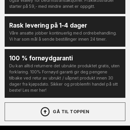
også Walley for bedriftstransaksjoner. Fraktkostnader
starter på 59,- med mindre annet er oppgitt.
Rask levering på 1-4 dager
Våre ansatte jobber kontinuerlig med ordrebehandling.
Vi har som mål å sende bestillinger innen 24 timer.
100 % fornøydgaranti
Du kan alltid returnere det ubrukte produktet gratis, uten
forklaring. 100% Fornøyd garanti gir deg pengene
tilbake ved retur av ubrukt / uåpnet produkt innen 30
dager fra kjøpsdato. Sikker og problemfri handel på sitt
beste! Les mer her!
GÅ TIL TOPPEN