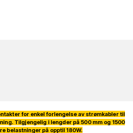
takter for enkel forlengelse av strømkabler til
ning. Tilgjengelig i lengder på 500 mm og 1500
e belastninger på opptil 180W.