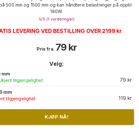
på 500 mm og 1500 mm og kan håndtere belastninger på opptil
180W.
5
/5 (
1
vurderinger
)
ATIS LEVERING VED BESTILLING OVER 2199 kr
79
kr
Pris fra.
Velg:
0 mm
79
kr
Ukjent tilgjengelighet
00 mm
119
kr
nt tilgjengelighet
KJØP NÅ!