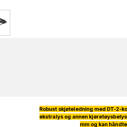
Robust skjøteledning med DT-2-kon
ekstralys og annen kjøretøysbelys
mm og kan håndter