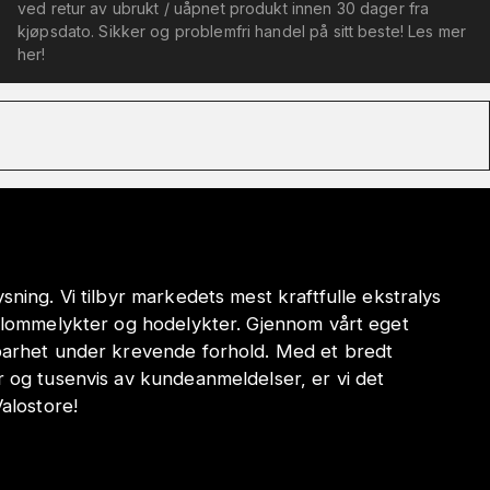
ved retur av ubrukt / uåpnet produkt innen 30 dager fra
kjøpsdato. Sikker og problemfri handel på sitt beste! Les mer
her!
sning. Vi tilbyr markedets mest kraftfulle ekstralys
e lommelykter og hodelykter. Gjennom vårt eget
dbarhet under krevende forhold. Med et bredt
r og tusenvis av kundeanmeldelser, er vi det
Valostore!