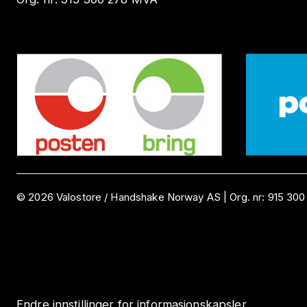
©
2026
Valostore /
Handshake Norway AS
|
Org. nr:
915 300
Endre innstillinger for informasjonskapsler