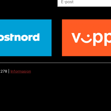
E-post
 278
|
Informasjon