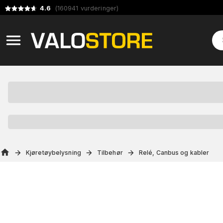
4.6
(
160941
vurderinger
)
Kjøretøybelysning
Tilbehør
Relé, Canbus og kabler