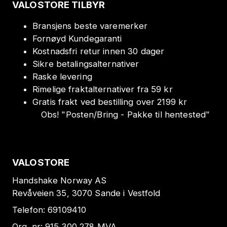
VALOSTORE TILBYR
Bransjens beste varemerker
Fornøyd Kundegaranti
Kostnadsfri retur innen 30 dager
Sikre betalingsalternativer
Raske levering
Rimelige fraktalternativer fra 59 kr
Gratis frakt ved bestilling over 2199 kr
Obs!
"
Posten/Bring - Pakke til hentested
"
VALOSTORE
Handshake Norway AS
Revåveien 35, 3070 Sande i Vestfold
Telefon:
69109410
Org. nr:
915 300 278
MVA