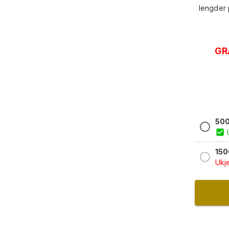
lengder 
GR
50
15
Ukje