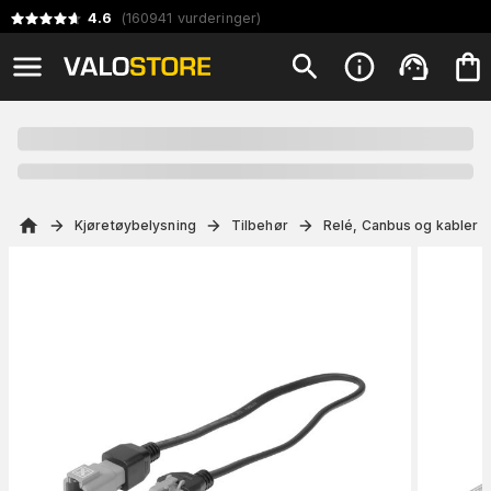
4.6
(
160941
vurderinger
)
Kjøretøybelysning
Tilbehør
Relé, Canbus og kabler