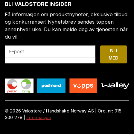
BLI VALOSTORE INSIDER
Få informasjon om produktnyheter, ekslusive tilbud
og konkurranser! Nyhetsbrev sendes toppen
annenhver uke. Du kan melde deg av tjenesten når
du vil.
BLI
E-post
MED
©
2026
Valostore /
Handshake Norway AS
|
Org. nr:
915
300 278
|
Informasjon