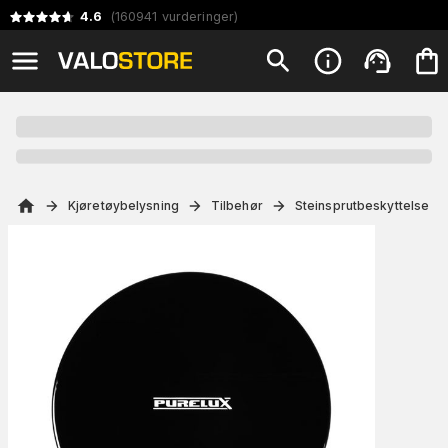
4.6
(
160941
vurderinger
)
Kjøretøybelysning
Tilbehør
Steinsprutbeskyttelse