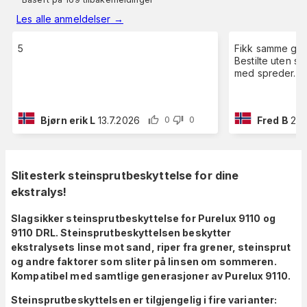
Les alle anmeldelser
→
5
Fikk samme glas
Bestilte uten s
med spreder.
Bjørn erik L
13.7.2026
Fred B
29.
0
0
Slitesterk steinsprutbeskyttelse for dine
ekstralys!
Slagsikker steinsprutbeskyttelse for Purelux 9110 og
9110 DRL. Steinsprutbeskyttelsen beskytter
ekstralysets linse mot sand, riper fra grener, steinsprut
og andre faktorer som sliter på linsen om sommeren.
Kompatibel med samtlige generasjoner av Purelux 9110.
Steinsprutbeskyttelsen er tilgjengelig i fire varianter: