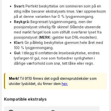
Svart:
Perfekt beskyttelse om sommeren som på en
stilig måte bevarer ekstralysets linse. Vær oppmerksom
på at denne varianten har 0 % lysgjennomgang.
Røykgrå:
Begrenset lysgjennomgang, men der
posisjonslyset virkelig får skinne! Slående utseende
med mørkt farget look som stilfullt overfører lyset fra
posisjonslyset (
MERK:
gjelder kun DRL-modellen).
Klart:
Gir pålitelig beskyttelse gjennom hele året med
100 % lysgjennomgang.
Gul:
I tillegg til omfattende linsebeskyttelse, endres
lysfargen til gul, noe som forbedrer synligheten i
dårlige værforhold som snø, tett tåke eller regn.
Merk!
Til 9110 finnes det også steinsprutdeksler som
utvider lysbildet, du finner dem
her.
Kompatible ekstralys