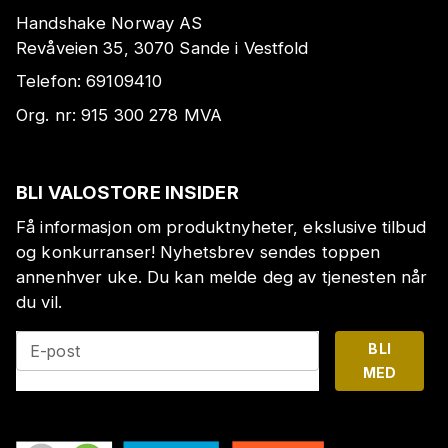
Handshake Norway AS
Revåveien 35, 3070 Sande i Vestfold
Telefon:
69109410
Org. nr:
915 300 278
MVA
BLI VALOSTORE INSIDER
Få informasjon om produktnyheter, ekslusive tilbud
og konkurranser! Nyhetsbrev sendes toppen
annenhver uke. Du kan melde deg av tjenesten når
du vil.
BLI
E-post
MED