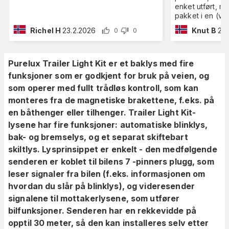
enket utført, me
pakket i en (vel
Richel H
23.2.2026
Knut B
26.
0
0
Purelux Trailer Light Kit er et baklys med fire
funksjoner som er godkjent for bruk på veien, og
som operer med fullt trådløs kontroll, som kan
monteres fra de magnetiske brakettene, f.eks. på
en båthenger eller tilhenger. Trailer Light Kit-
lysene har fire funksjoner: automatiske blinklys,
bak- og bremselys, og et separat skiftebart
skiltlys. Lysprinsippet er enkelt - den medfølgende
senderen er koblet til bilens 7 -pinners plugg, som
leser signaler fra bilen (f.eks. informasjonen om
hvordan du slår på blinklys), og videresender
signalene til mottakerlysene, som utfører
bilfunksjoner. Senderen har en rekkevidde på
opptil 30 meter, så den kan installeres selv etter