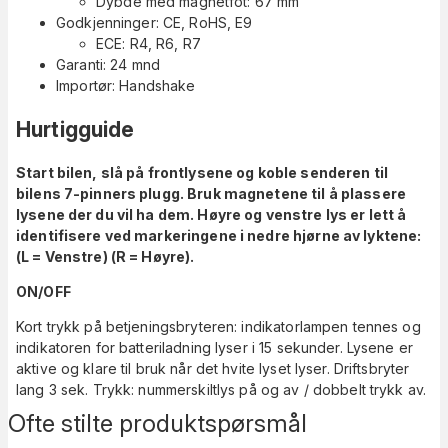
Dybde med magnetfot: 67 mm
Godkjenninger: CE, RoHS, E9
ECE: R4, R6, R7
Garanti: 24 mnd
Importør: Handshake
Hurtigguide
Start bilen, slå på frontlysene og koble senderen til
bilens 7-pinners plugg. Bruk magnetene til å plassere
lysene der du vil ha dem. Høyre og venstre lys er lett å
identifisere ved markeringene i nedre hjørne av lyktene:
(L = Venstre) (R = Høyre).
ON/OFF
Kort trykk på betjeningsbryteren: indikatorlampen tennes og
indikatoren for batteriladning lyser i 15 sekunder. Lysene er
aktive og klare til bruk når det hvite lyset lyser. Driftsbryter
lang 3 sek. Trykk: nummerskiltlys på og av / dobbelt trykk av.
Ofte stilte produktspørsmål