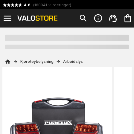
4.6
(
160941
vurderinger
)
Kjøretøybelysning
Arbeidslys