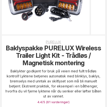
PURELUX
Baklyspakke PURELUX Wireless
Trailer Light Kit - Trådløs /
Magnetisk montering
Baklykter godkjent for bruk på veien med fullt trådløs
kontroll! Lyktene betjenes automatisk med blinklys, baklys,
bremselys med unntak av skiltlyset som må bli manuelt
betjent. Ekstremt praktisk, for eksempel i en båthenger,
hvorfra du vil fjerne lyktene når du senker eller løfter båten
ut av vannet.
4.4
/5 (
61
vurderinger
)