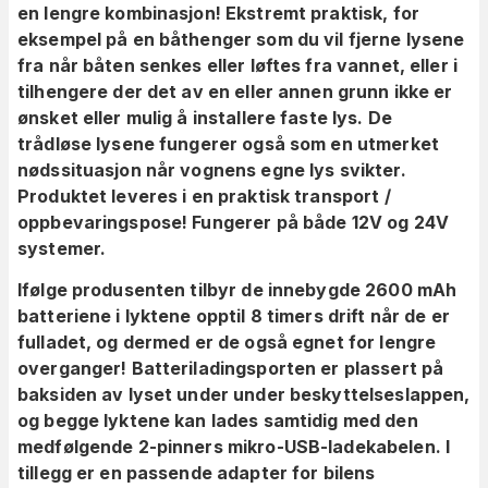
en lengre kombinasjon! Ekstremt praktisk, for
eksempel på en båthenger som du vil fjerne lysene
fra når båten senkes eller løftes fra vannet, eller i
tilhengere der det av en eller annen grunn ikke er
ønsket eller mulig å installere faste lys. De
trådløse lysene fungerer også som en utmerket
nødssituasjon når vognens egne lys svikter.
Produktet leveres i en praktisk transport /
oppbevaringspose! Fungerer på både 12V og 24V
systemer.
Ifølge produsenten tilbyr de innebygde 2600 mAh
batteriene i lyktene opptil 8 timers drift når de er
fulladet, og dermed er de også egnet for lengre
overganger! Batteriladingsporten er plassert på
baksiden av lyset under under beskyttelseslappen,
og begge lyktene kan lades samtidig med den
medfølgende 2-pinners mikro-USB-ladekabelen. I
tillegg er en passende adapter for bilens