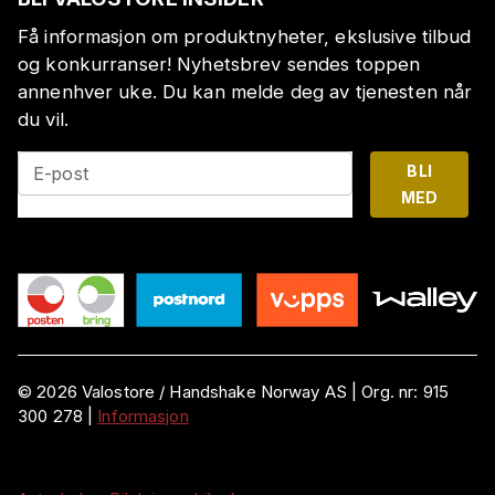
Få informasjon om produktnyheter, ekslusive tilbud
og konkurranser! Nyhetsbrev sendes toppen
annenhver uke. Du kan melde deg av tjenesten når
du vil.
BLI
E-post
MED
©
2026
Valostore /
Handshake Norway AS
|
Org. nr:
915
300 278
|
Informasjon