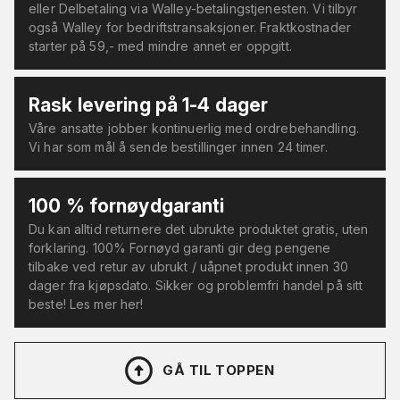
eller Delbetaling via Walley-betalingstjenesten. Vi tilbyr
også Walley for bedriftstransaksjoner. Fraktkostnader
starter på 59,- med mindre annet er oppgitt.
Rask levering på 1-4 dager
Våre ansatte jobber kontinuerlig med ordrebehandling.
Vi har som mål å sende bestillinger innen 24 timer.
100 % fornøydgaranti
Du kan alltid returnere det ubrukte produktet gratis, uten
forklaring. 100% Fornøyd garanti gir deg pengene
tilbake ved retur av ubrukt / uåpnet produkt innen 30
dager fra kjøpsdato. Sikker og problemfri handel på sitt
beste! Les mer her!
GÅ TIL TOPPEN