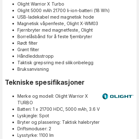
Olight Warrior X Turbo
Olight 5000 mAh 21700 li-ion-batteri (18 Wh)
USB-ladekabel med magnetisk hode
Magnetisk våpenfeste, Olight X-WM03
Fjernbryter med magnetfeste, Olight
Borrelåsbånd for å feste fjernbryter
Rødt filter
Grønt filter
Håndleddsstropp
Taktisk grepsring med silikonbelegg
Bruksanvisning
Tekniske spesifikasjoner
Merke og modell: Olight Warrior X
TURBO
Batteri: 1 x 21700 HDC, 5000 mAh, 3.6 V
Lyskjegle: Spot
Bryter og plassering: Taktisk halebryter
Driftsmoduser: 2
Lysstyrke: 1100 lm