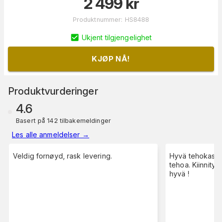
2 499
kr
Produktnummer
:
HS8488
Ukjent tilgjengelighet
KJØP NÅ!
Produktvurderinger
4.6
Basert på 142 tilbakemeldinger
Les alle anmeldelser
→
Veldig fornøyd, rask levering.
Hyvä tehokas pis
tehoa. Kiinnity
hyvä !