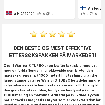
Ari teuvo 
A N
23.1.2023
0
0
0
0
DEN BESTE OG MEST EFFEKTIVE
ETTERSØKSPAKKEN PÅ MARKEDET!
Olight Warrior X TURBO er en kraftig taktisk lommelykt
med en forbløffende lang rekkevidde som bryter den
magiske grensen på 1000 meter! I motsetning til andre
langdistanselykter er Warrior X TURBO betydelig mindre
i størrelse - en ekte lommestørrelsesmodell! I tillegg til
den gode lysrekkevidden, har lykten høy lysstyrke på
1100 lumen og en maksimal driftstid på 12,5 time. Lykten
har en taktisk magnetisk bryter som er karakteristisk for
Warrior-serien, som fungerer både som en strømbryter,