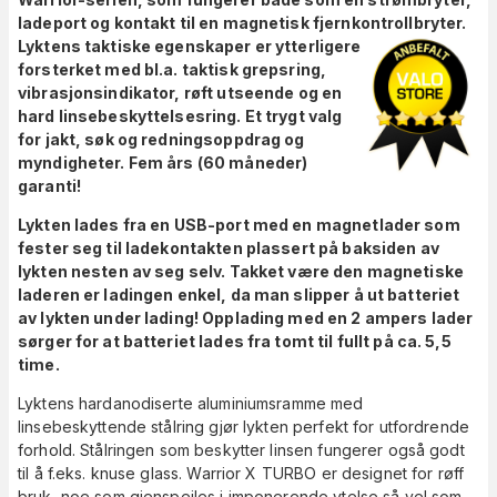
ladeport og kontakt til en magnetisk fjernkontrollbryter.
Lyktens taktiske egenskaper er ytterligere
forsterket med bl.a. taktisk grepsring,
vibrasjonsindikator, røft utseende og en
hard linsebeskyttelsesring. Et trygt valg
for jakt, søk og redningsoppdrag og
myndigheter. Fem års (60 måneder)
garanti!
Lykten lades fra en USB-port med en magnetlader som
fester seg til ladekontakten plassert på baksiden av
lykten nesten av seg selv. Takket være den magnetiske
laderen er ladingen enkel, da man slipper å ut batteriet
av lykten under lading! Opplading med en 2 ampers lader
sørger for at batteriet lades fra tomt til fullt på ca. 5,5
time.
Lyktens hardanodiserte aluminiumsramme med
linsebeskyttende stålring gjør lykten perfekt for utfordrende
forhold. Stålringen som beskytter linsen fungerer også godt
til å f.eks. knuse glass. Warrior X TURBO er designet for røff
bruk, noe som gjenspeiles i imponerende ytelse så vel som