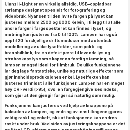
Ulanzi i-Light er en virkelig allsidig, USB-oppladbar
rørlampe designet spesielt for fotografering og
videobruk. Nyansen til den hvite fargen på lyset kan
justeres mellom 2500 og 9000 Kelvin, i tillegg til at alle
andre farger i fargespekteret kan finnes i lyset, og
metning kan justeres fra 0 til 100%. Lampen har også
opptil 20 forskjellige driftsmoduser med autentisk
modellering av ulike lyseffekter, som politi- og
brannbilblink, fra en defekt pære til levende lys og
stroboskopslys som skaper en festlig stemning, så
lampen er også ideel for filmbruk. De ulike funksjonene
lar deg lage fantastiske, unike og naturlige effekter som
gjør innholdsproduksjonen enkel. Lyseffekten kan
justeres trinnløst i alle funksjoner. Lampen har en meget
høy CRI-verdi (>95), dvs. en fargegjengivelsesindeks,
som gjør at den gjengir farger så naturlig som mulig.
Funksjonene kan justeres ved hjelp av knappene på
baksiden av lampen, og endring av innstillingene gjøres
veldig raskt og enkelt, slik at funksjonene kan endres
raskt under bruk. Ved siden av justeringsknappene er det
en liten LCD-skjerm som viser nøyaktig innstillingene