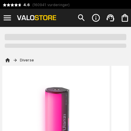
4.6
(
160941
vurderinger
)
Diverse