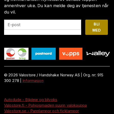
annenhver uke. Du kan melde deg av tjenesten når
du vil.
BLI
E-post
MED
©
2026
Valostore /
Handshake Norway AS
|
Org. nr:
915
300 278
|
Informasjon
Autodude - Bilpleie og bilvoks
Valostore.fi - Pohjoismaiden suurin valokauppa
Valostore.se - Pannlampor och ficklampor