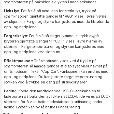
strømbryteren på baksiden av lykten i noen sekunder.
Hvitt lys:
For å slå på modusen for sterkt lys, trykk på
strømknappen gjentatte ganger til "RGB" vises i øvre hjørne
av skjermen. Farge og styrke kan justeres med de tilstøtende
opp- og nedpilene.
Fargerikt lys:
For å slå på farget lysmodus, trykk av/på-
bryteren gjentatte ganger til "CCT" vises i øvre hjørne av
skjermen. Fargetemperaturen og styrken kan justeres med
opp- og nedpilene ved siden av.
Effektmoduser:
Driftsmodusen vises ved å trykke på
strømbryteren så mange ganger at displayet viser navnet på
driftsmodusen, f.eks. "Cop Car". Funksjonen kan endres med
opp- og nedpilene. Du kan justere fargetemperaturen og
styrken ved å trykke en gang på strømkbryteren.
Lading:
Koble den medfølgende USB-C-ladekabelen til
ladeporten på baksiden av lykten. Et LCD-bilde vises på LCD-
skjermen for å vise batteriladestatusen kontinuerlig under
lading. Lykten kan også brukes under lading.