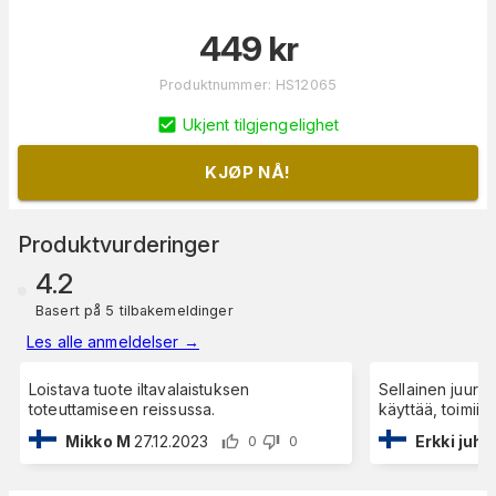
449
kr
Produktnummer
:
HS12065
Ukjent tilgjengelighet
KJØP NÅ!
Produktvurderinger
4.2
Basert på 5 tilbakemeldinger
Les alle anmeldelser
→
Loistava tuote iltavalaistuksen
Sellainen juuri,
toteuttamiseen reissussa.
käyttää, toimii, 
Mikko M
27.12.2023
Erkki juha
0
0