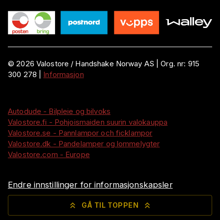
©
2026
Valostore /
Handshake Norway AS
|
Org. nr:
915
300 278
|
Informasjon
Autodude - Bilpleie og bilvoks
Valostore.fi - Pohjoismaiden suurin valokauppa
Valostore.se - Pannlampor och ficklampor
Valostore.dk - Pandelamper og lommelygter
Valostore.com - Europe
Endre innstillinger for informasjonskapsler
GÅ TIL TOPPEN