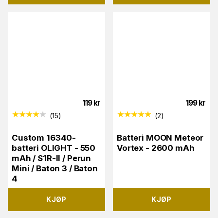
119
kr
199
kr
(
15
)
(
2
)
Custom 16340-
Batteri MOON Meteor
batteri OLIGHT - 550
Vortex - 2600 mAh
mAh / S1R-II / Perun
Mini / Baton 3 / Baton
4
KJØP
KJØP