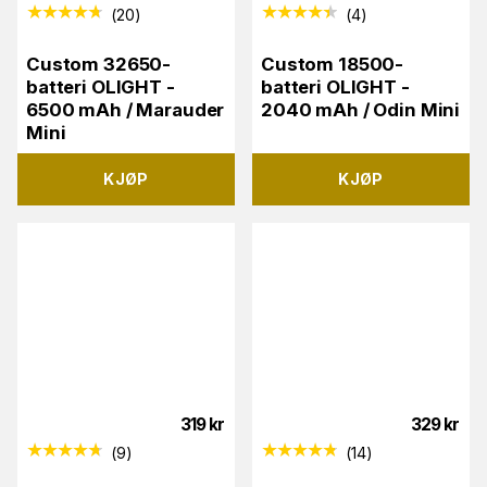
(
20
)
(
4
)
Custom 32650-
Custom 18500-
batteri OLIGHT -
batteri OLIGHT -
6500 mAh / Marauder
2040 mAh / Odin Mini
Mini
KJØP
KJØP
319
kr
329
kr
(
9
)
(
14
)