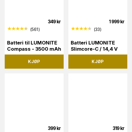
349
kr
1 999
kr
(
561
)
(
33
)
Batteri til LUMONITE
Batteri LUMONITE
Compass - 3500 mAh
Slimcore-C / 14,4 V
KJØP
KJØP
399
kr
319
kr