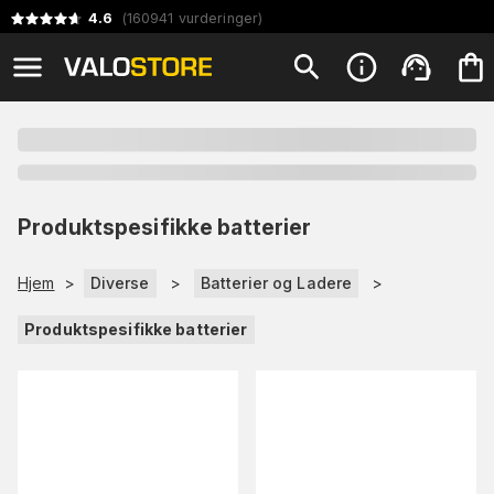
4.6
(
160941
vurderinger
)
Produktspesifikke batterier
Hjem
>
Diverse
>
Batterier og Ladere
>
Produktspesifikke batterier