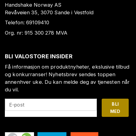
Handshake Norway AS
Revåveien 35, 3070 Sande i Vestfold
Telefon:
69109410
Org. nr:
915 300 278
MVA
BLI VALOSTORE INSIDER
Få informasjon om produktnyheter, ekslusive tilbud
og konkurranser! Nyhetsbrev sendes toppen
annenhver uke. Du kan melde deg av tjenesten når
du vil.
BLI
E-post
MED