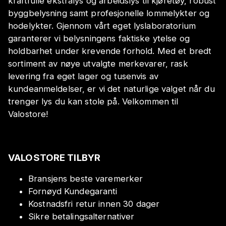
kraftfulle ekstralys og arbeidslys til kjøretøy, robust
byggbelysning samt profesjonelle lommelykter og
hodelykter. Gjennom vårt eget lyslaboratorium
garanterer vi belysningens faktiske ytelse og
holdbarhet under krevende forhold. Med et bredt
sortiment av nøye utvalgte merkevarer, rask
levering fra eget lager og tusenvis av
kundeanmeldelser, er vi det naturlige valget når du
trenger lys du kan stole på. Velkommen til
Valostore!
VALOSTORE TILBYR
Bransjens beste varemerker
Fornøyd Kundegaranti
Kostnadsfri retur innen 30 dager
Sikre betalingsalternativer