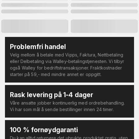
Problemfri handel
Velg mellom å betale med Vipps, Faktura, Nettbetaling
eller Delbetaling via Walley-betalingstjenesten. Vi tilbyr
også Walley for bedriftstransaksjoner. Fraktkostnader
starter på 59,- med mindre annet er oppgitt.
Rask levering på 1-4 dager
Våre ansatte jobber kontinuerlig med ordrebehandling.
Vi har som mål å sende bestillinger innen 24 timer.
100 % fornøydgaranti
Du kan alltid returnere det ubrukte produktet gratis, uten