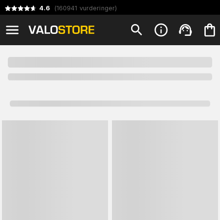
4.6
(
160941
vurderinger
)