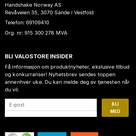
Handshake Norway AS
Revåveien 35, 3070 Sande i Vestfold
Telefon:
69109410
Org. nr:
915 300 278
MVA
BLI VALOSTORE INSIDER
Få informasjon om produktnyheter, ekslusive tilbud
og konkurranser! Nyhetsbrev sendes toppen
annenhver uke. Du kan melde deg av tjenesten når
du vil.
BLI
E-post
MED