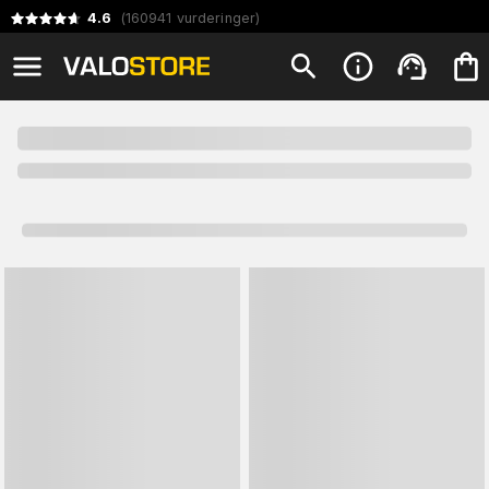
4.6
(
160941
vurderinger
)