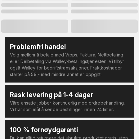
Problemfri handel
Velg mellom å betale med Vipps, Faktura, Nettbetaling
eller Delbetaling via Walley-betalingstjenesten. Vi tilbyr
også Walley for bedriftstransaksjoner. Fraktkostnader
starter på 59,- med mindre annet er oppgitt.
Rask levering på 1-4 dager
Våre ansatte jobber kontinuerlig med ordrebehandling.
Vi har som mål å sende bestillinger innen 24 timer.
100 % fornøydgaranti
Du kan alltid returnere det ubrukte produktet gratis, uten