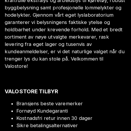
kraftfulle ekstralys og arbeidslys til kjøretøy, robust
byggbelysning samt profesjonelle lommelykter og
hodelykter. Gjennom vårt eget lyslaboratorium
garanterer vi belysningens faktiske ytelse og
holdbarhet under krevende forhold. Med et bredt
sortiment av nøye utvalgte merkevarer, rask
levering fra eget lager og tusenvis av
kundeanmeldelser, er vi det naturlige valget når du
trenger lys du kan stole på. Velkommen til
Valostore!
VALOSTORE TILBYR
Bransjens beste varemerker
Fornøyd Kundegaranti
Kostnadsfri retur innen 30 dager
Sikre betalingsalternativer