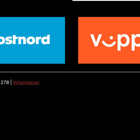
 278
|
Informasjon