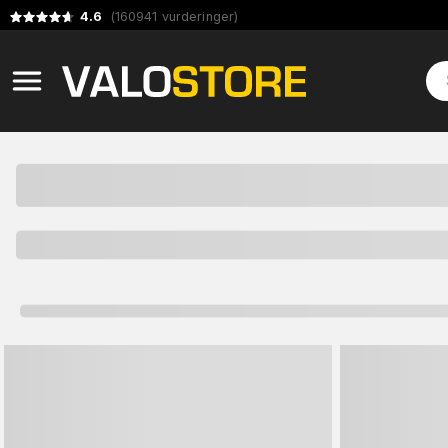
4.6
(
160941
vurderinger
)