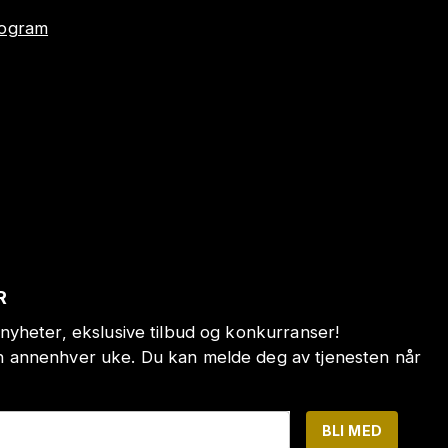
program
R
nyheter, ekslusive tilbud og konkurranser!
annenhver uke. Du kan melde deg av tjenesten når
BLI MED