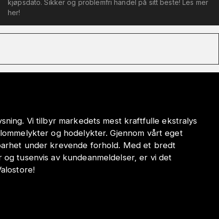
kjøpsdato. Sikker og problemfri handel på sitt beste! Les mer
her!
sning. Vi tilbyr markedets mest kraftfulle ekstralys
e lommelykter og hodelykter. Gjennom vårt eget
dbarhet under krevende forhold. Med et bredt
r og tusenvis av kundeanmeldelser, er vi det
Valostore!