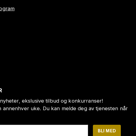
program
R
nyheter, ekslusive tilbud og konkurranser!
annenhver uke. Du kan melde deg av tjenesten når
BLI MED