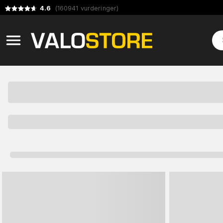
4.6
(
160941
vurderinger
)