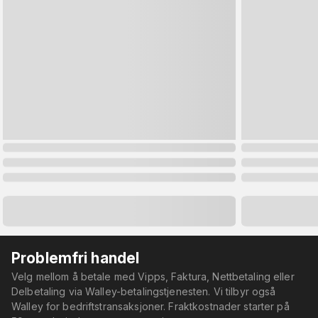
Problemfri handel
Velg mellom å betale med Vipps, Faktura, Nettbetaling eller
Delbetaling via Walley-betalingstjenesten. Vi tilbyr også
Walley for bedriftstransaksjoner. Fraktkostnader starter på