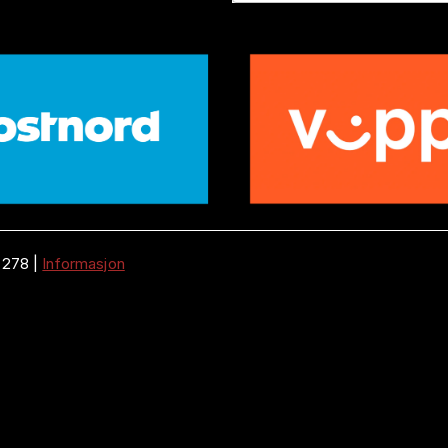
 278
|
Informasjon