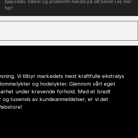
kjøpsdato. Sikker og problemfri handel på sitt beste! Les mer
her!
sning. Vi tilbyr markedets mest kraftfulle ekstralys
e lommelykter og hodelykter. Gjennom vårt eget
dbarhet under krevende forhold. Med et bredt
r og tusenvis av kundeanmeldelser, er vi det
Valostore!