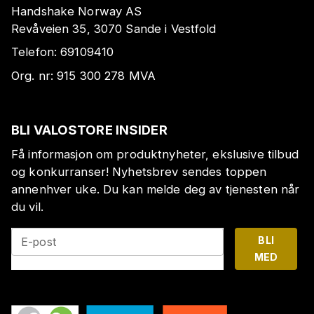
Handshake Norway AS
Revåveien 35, 3070 Sande i Vestfold
Telefon:
69109410
Org. nr:
915 300 278
MVA
BLI VALOSTORE INSIDER
Få informasjon om produktnyheter, ekslusive tilbud
og konkurranser! Nyhetsbrev sendes toppen
annenhver uke. Du kan melde deg av tjenesten når
du vil.
BLI
E-post
MED