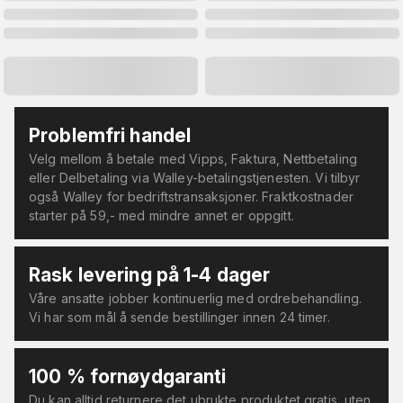
Problemfri handel
Velg mellom å betale med Vipps, Faktura, Nettbetaling
eller Delbetaling via Walley-betalingstjenesten. Vi tilbyr
også Walley for bedriftstransaksjoner. Fraktkostnader
starter på 59,- med mindre annet er oppgitt.
Rask levering på 1-4 dager
Våre ansatte jobber kontinuerlig med ordrebehandling.
Vi har som mål å sende bestillinger innen 24 timer.
100 % fornøydgaranti
Du kan alltid returnere det ubrukte produktet gratis, uten