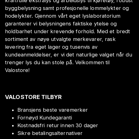
kraftfulle ekstralys og arbeidslys til kjøretøy, robust
byggbelysning samt profesjonelle lommelykter og
hodelykter. Gjennom vårt eget lyslaboratorium
garanterer vi belysningens faktiske ytelse og
holdbarhet under krevende forhold. Med et bredt
sortiment av nøye utvalgte merkevarer, rask
levering fra eget lager og tusenvis av
kundeanmeldelser, er vi det naturlige valget når du
trenger lys du kan stole på. Velkommen til
Valostore!
VALOSTORE TILBYR
Bransjens beste varemerker
Fornøyd Kundegaranti
Kostnadsfri retur innen 30 dager
Sikre betalingsalternativer