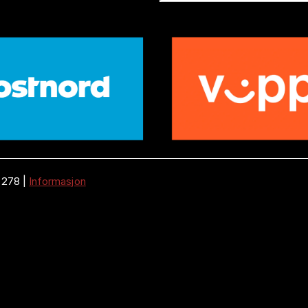
 278
|
Informasjon