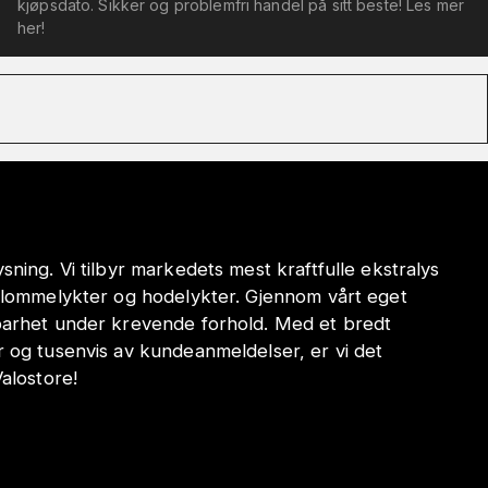
kjøpsdato. Sikker og problemfri handel på sitt beste! Les mer
her!
sning. Vi tilbyr markedets mest kraftfulle ekstralys
e lommelykter og hodelykter. Gjennom vårt eget
dbarhet under krevende forhold. Med et bredt
r og tusenvis av kundeanmeldelser, er vi det
Valostore!