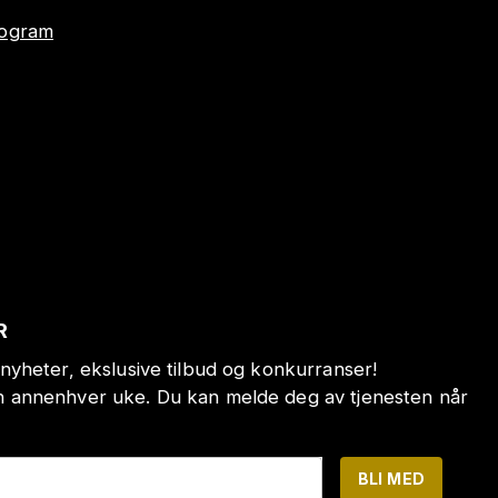
program
R
nyheter, ekslusive tilbud og konkurranser!
annenhver uke. Du kan melde deg av tjenesten når
BLI MED