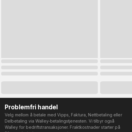
Problemfri handel
Velg mellom å betale med Vipps, Faktura, Nettbetaling eller
Delbetaling via Walley-betalingstjenesten. Vi tilbyr også
Walley for bedriftstransaksjoner. Fraktkostnader starter på