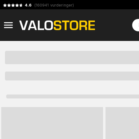
4.6
(
160941
vurderinger
)