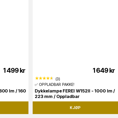
1 499
kr
1 649
kr
(
3
)
✅ OPPLADBAR PAKKE!
800 lm / 160
Dykkelampe FEREI W152II - 1000 lm /
223 mm / Oppladbar
KJØP