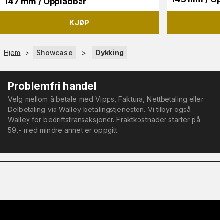
147 mm / Oppladbar
KJØP
Hjem
>
Showcase
>
Dykking
Problemfri handel
Velg mellom å betale med Vipps, Faktura, Nettbetaling eller
Delbetaling via Walley-betalingstjenesten. Vi tilbyr også
Walley for bedriftstransaksjoner. Fraktkostnader starter på
59,- med mindre annet er oppgitt.