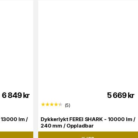
6 849
kr
5 669
kr
(
5
)
 13000 lm /
Dykkerlykt FEREI SHARK - 10000 lm /
240 mm / Oppladbar