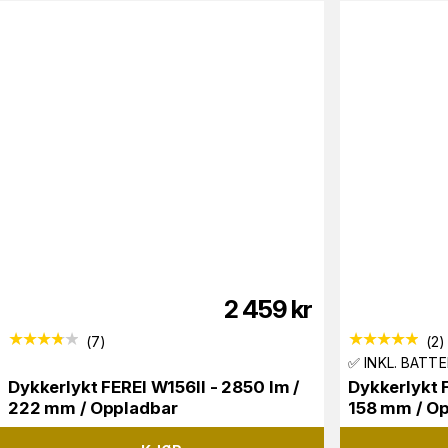
2 459
kr
(
7
)
(
2
)
✅ INKL. BATTE
Dykkerlykt FEREI W156II - 2850 lm /
Dykkerlykt 
222 mm / Oppladbar
158 mm / O