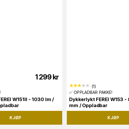
1 299
kr
(
1
)
!
✅ OPPLADBAR PAKKE!
EREI W151II - 1030 lm /
Dykkerlykt FEREI W153 - 
ppladbar
mm / Oppladbar
KJØP
KJØP