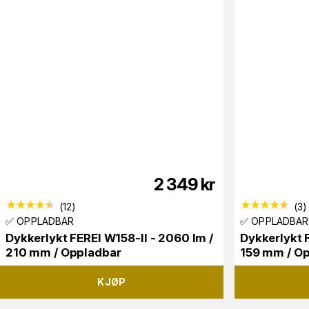
2 349
kr
(
12
)
(
3
)
✅ OPPLADBAR
✅ OPPLADBAR
Dykkerlykt FEREI W158-II - 2060 lm /
Dykkerlykt F
210 mm / Oppladbar
159 mm / O
KJØP