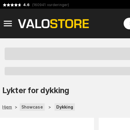
4.6
(
160941
vurderinger
)
Lykter for dykking
Hjem
>
Showcase
>
Dykking