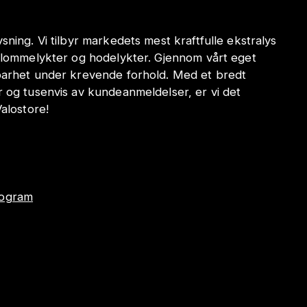
sning. Vi tilbyr markedets mest kraftfulle ekstralys
e lommelykter og hodelykter. Gjennom vårt eget
dbarhet under krevende forhold. Med et bredt
r og tusenvis av kundeanmeldelser, er vi det
Valostore!
program