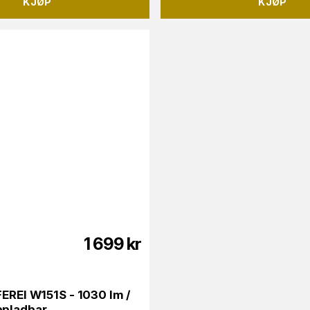
KJØP
KJØP
1 699
kr
FEREI W151S - 1030 lm /
ppladbar