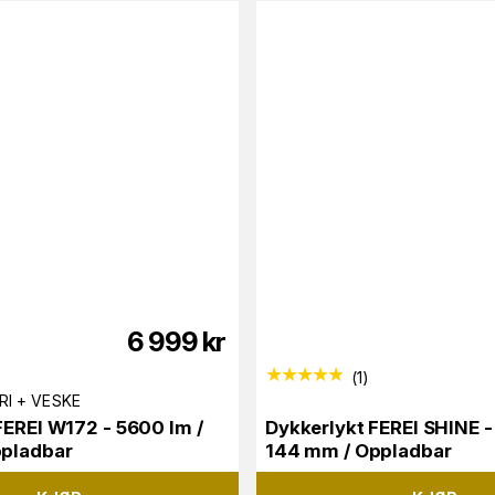
6 999
kr
(
1
)
RI + VESKE
FEREI W172 - 5600 lm /
Dykkerlykt FEREI SHINE -
ppladbar
144 mm / Oppladbar