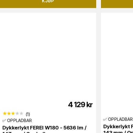
KJØP
4 129
kr
(
1
)
✅ OPPLADBAR
✅ OPPLADBAR
Dykkerlykt 
Dykkerlykt FEREI W180 - 5636 lm /
143 mm / O