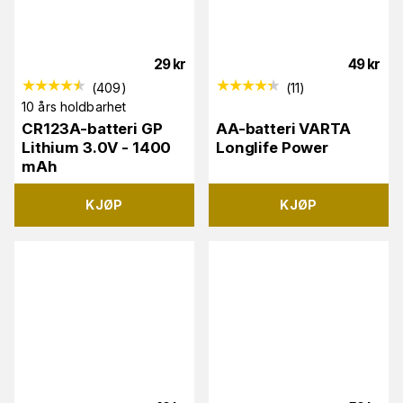
29
kr
49
kr
(
409
)
(
11
)
10 års holdbarhet
CR123A-batteri GP
AA-batteri VARTA
Lithium 3.0V - 1400
Longlife Power
mAh
KJØP
KJØP