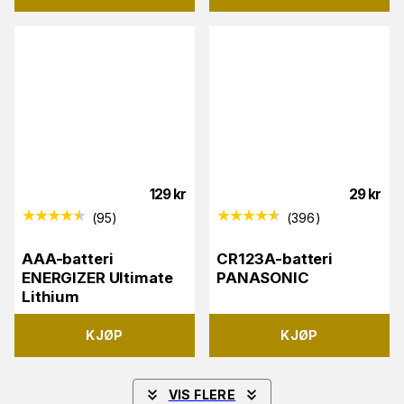
129
kr
29
kr
(
95
)
(
396
)
AAA-batteri
CR123A-batteri
ENERGIZER Ultimate
PANASONIC
Lithium
KJØP
KJØP
VIS FLERE