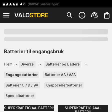
4.6
(
160941
vurderinger
)
Batterier til engangsbruk
Hjem
>
Diverse
>
Batterier og Ladere
>
Engangsbatterier
Batterier AA / AAA
Batterier C / D / 9V
Knappcellerbatterier
Spesialbatterier
SUPERKRAFTIG AA-BATTERI!
SUPERKRAFTIG AAA-
BATTERI!